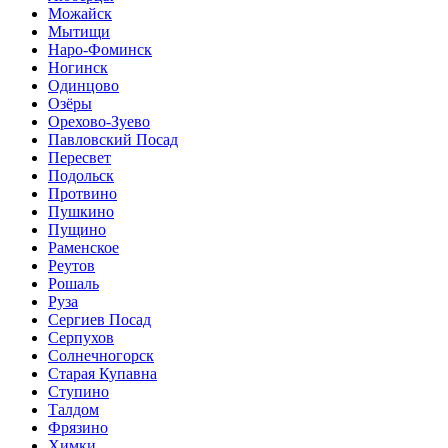
Можайск
Мытищи
Наро-Фоминск
Ногинск
Одинцово
Озёры
Орехово-Зуево
Павловский Посад
Пересвет
Подольск
Протвино
Пушкино
Пущино
Раменское
Реутов
Рошаль
Руза
Сергиев Посад
Серпухов
Солнечногорск
Старая Купавна
Ступино
Талдом
Фрязино
Химки