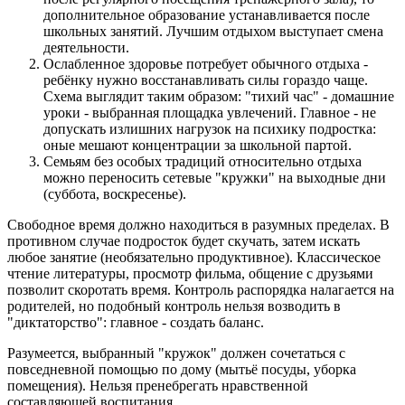
дополнительное образование устанавливается после
школьных занятий. Лучшим отдыхом выступает смена
деятельности.
Ослабленное здоровье потребует обычного отдыха -
ребёнку нужно восстанавливать силы гораздо чаще.
Схема выглядит таким образом: "тихий час" - домашние
уроки - выбранная площадка увлечений. Главное - не
допускать излишних нагрузок на психику подростка:
оные мешают концентрации за школьной партой.
Семьям без особых традиций относительно отдыха
можно переносить сетевые "кружки" на выходные дни
(суббота, воскресенье).
Свободное время должно находиться в разумных пределах. В
противном случае подросток будет скучать, затем искать
любое занятие (необязательно продуктивное). Классическое
чтение литературы, просмотр фильма, общение с друзьями
позволит скоротать время. Контроль распорядка налагается на
родителей, но подобный контроль нельзя возводить в
"диктаторство": главное - создать баланс.
Разумеется, выбранный "кружок" должен сочетаться с
повседневной помощью по дому (мытьё посуды, уборка
помещения). Нельзя пренебрегать нравственной
составляющей воспитания.