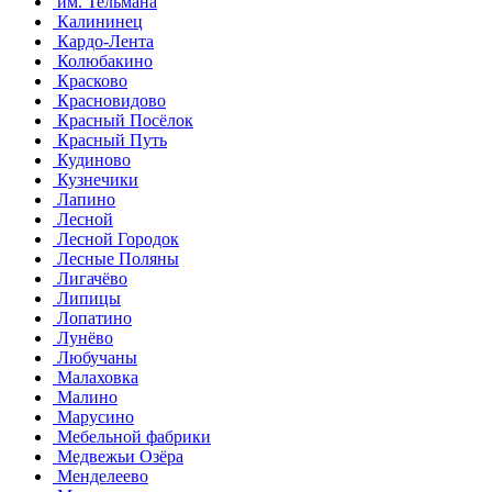
им. Тельмана
Калининец
Кардо-Лента
Колюбакино
Красково
Красновидово
Красный Посёлок
Красный Путь
Кудиново
Кузнечики
Лапино
Лесной
Лесной Городок
Лесные Поляны
Лигачёво
Липицы
Лопатино
Лунёво
Любучаны
Малаховка
Малино
Марусино
Мебельной фабрики
Медвежьи Озёра
Менделеево