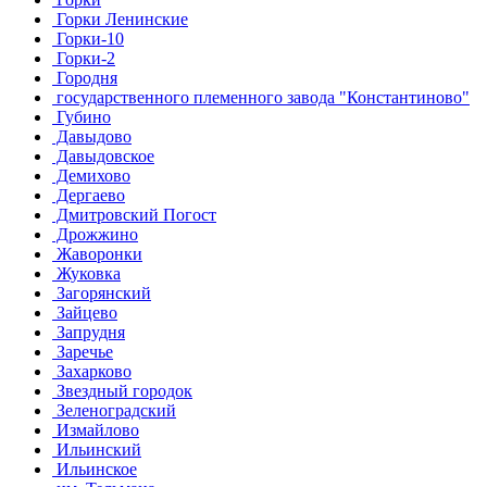
Горки Ленинские
Горки-10
Горки-2
Городня
государственного племенного завода "Константиново"
Губино
Давыдово
Давыдовское
Демихово
Дергаево
Дмитровский Погост
Дрожжино
Жаворонки
Жуковка
Загорянский
Зайцево
Запрудня
Заречье
Захарково
Звездный городок
Зеленоградский
Измайлово
Ильинский
Ильинское