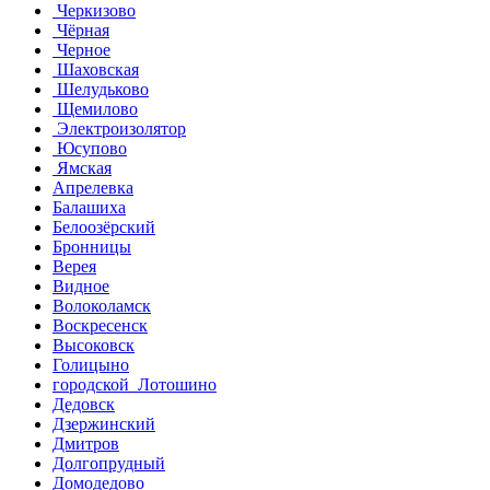
Черкизово
Чёрная
Черное
Шаховская
Шелудьково
Щемилово
Электроизолятор
Юсупово
Ямская
Апрелевка
Балашиха
Белоозёрский
Бронницы
Верея
Видное
Волоколамск
Воскресенск
Высоковск
Голицыно
городской Лотошино
Дедовск
Дзержинский
Дмитров
Долгопрудный
Домодедово