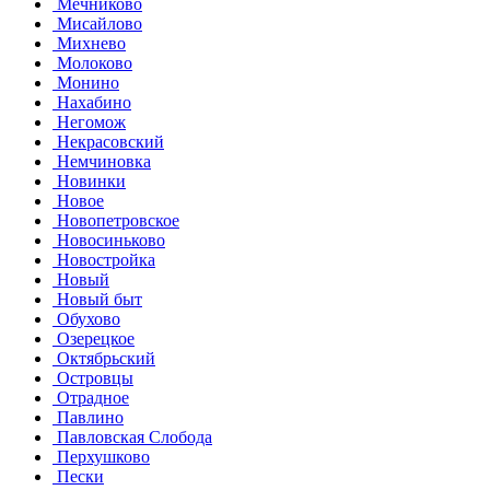
Мечниково
Мисайлово
Михнево
Молоково
Монино
Нахабино
Негомож
Некрасовский
Немчиновка
Новинки
Новое
Новопетровское
Новосиньково
Новостройка
Новый
Новый быт
Обухово
Озерецкое
Октябрьский
Островцы
Отрадное
Павлино
Павловская Слобода
Перхушково
Пески