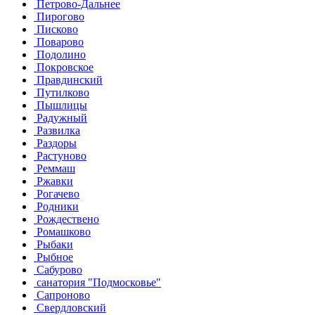
Петрово-Дальнее
Пирогово
Писково
Поварово
Подолино
Покровское
Правдинский
Путилково
Пышлицы
Радужный
Развилка
Раздоры
Растуново
Реммаш
Ржавки
Рогачево
Родники
Рождествено
Ромашково
Рыбаки
Рыбное
Сабурово
санатория "Подмосковье"
Сапроново
Свердловский