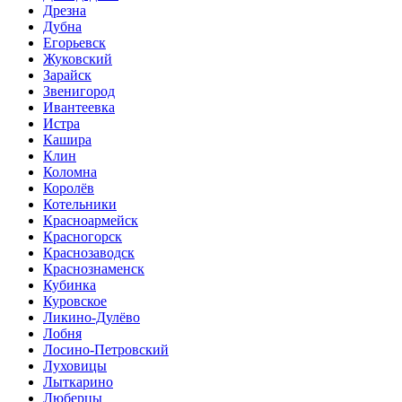
Дрезна
Дубна
Егорьевск
Жуковский
Зарайск
Звенигород
Ивантеевка
Истра
Кашира
Клин
Коломна
Королёв
Котельники
Красноармейск
Красногорск
Краснозаводск
Краснознаменск
Кубинка
Куровское
Ликино-Дулёво
Лобня
Лосино-Петровский
Луховицы
Лыткарино
Люберцы