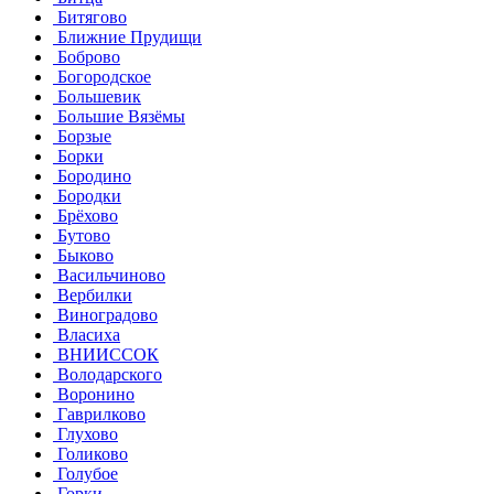
Битягово
Ближние Прудищи
Боброво
Богородское
Большевик
Большие Вязёмы
Борзые
Борки
Бородино
Бородки
Брёхово
Бутово
Быково
Васильчиново
Вербилки
Виноградово
Власиха
ВНИИССОК
Володарского
Воронино
Гаврилково
Глухово
Голиково
Голубое
Горки