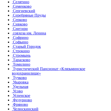
Селятино
Семенково
Сергиевский
Серебряные Пруды
Серково
Сивково
Снегири
совхоза им. Ленина
Софрино
Софьино
Старый Городок
Строкино
Стромынь
Тарасково
Томилино
Туристический Пансионат «Клязьминское
водохранилище»
Тучково
Уваровка
Удельная
Усово
Успенское
Федурново
Фряново
Челюскинский