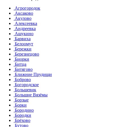
Агрогородок
Аксаково
Акулово
Алексеевка
Андреевка
Ашукино
Барвиха
Белоомут
Бережки
Березнецово
Биорки
Битца
Битягово
Ближние Прудищи
Боброво
Богородское
Большевик
Большие Вязёмы
Борзые
Борки
Бородино
Бородки
Брёхово
Бутово