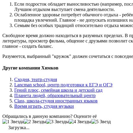
Если подросток обладает выносливостью (например, посл
Лучшим отдыхом выступает смена деятельности.
Ослабленное здоровье потребует обычного отдыха - ребё
площадка увлечений. Главное - не допускать излишних н
Семьям без особых традиций относительно отдыха можно 
Свободное время должно находиться в разумных пределах. В пр
литературы, просмотр фильма, общение с друзьями позволит ско
главное - создать баланс.
Разумеется, выбранный "кружок" должен сочетаться с повседн
Другие компании Химков
Сходня, театр-студия
Lancman school, центр подготовки к ЕГЭ и ОГЭ
Гений плюс, семейная школа и детский сад
Планета людей, образовательный центр
Class, школа-студия иностранных языков
Время играть, студия музыки
Обращались в данную компанию? Оцените её
Загрузка...