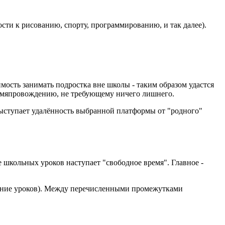
ости к рисованию, спорту, программированию, и так далее).
мость занимать подростка вне школы - таким образом удастся
ремяпровождению, не требующему ничего лишнего.
ыступает удалённость выбранной платформы от "родного"
 школьных уроков наступает "свободное время". Главное -
нение уроков). Между перечисленными промежутками