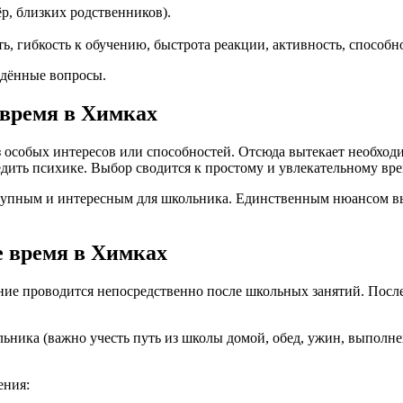
ёр, близких родственников).
ь, гибкость к обучению, быстрота реакции, активность, способн
едённые вопросы.
 время в Химках
з особых интересов или способностей. Отсюда вытекает необходи
едить психике. Выбор сводится к простому и увлекательному в
ступным и интересным для школьника. Единственным нюансом в
е время в Химках
ние проводится непосредственно после школьных занятий. После
льника (важно учесть путь из школы домой, обед, ужин, выпол
ения: