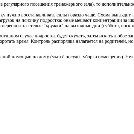
е регулярного посещения тренажёрного зала), то дополнительно
нку нужно восстанавливать силы гораздо чаще. Схема выглядит т
агрузок на психику подростка: оные мешают концентрации за шк
переносить сетевые "кружки" на выходные дни (суббота, воскре
отивном случае подросток будет скучать, затем искать любое за
ротать время. Контроль распорядка налагается на родителей, но
евной помощью по дому (мытьё посуды, уборка помещения). Нел