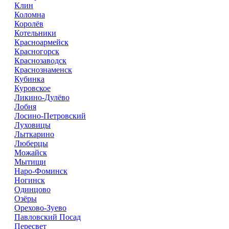
Клин
Коломна
Королёв
Котельники
Красноармейск
Красногорск
Краснозаводск
Краснознаменск
Кубинка
Куровское
Ликино-Дулёво
Лобня
Лосино-Петровский
Луховицы
Лыткарино
Люберцы
Можайск
Мытищи
Наро-Фоминск
Ногинск
Одинцово
Озёры
Орехово-Зуево
Павловский Посад
Пересвет