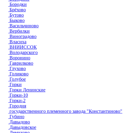
Бородки
Брёхово
Бутово
Быково
Васильчиново
Вербилки
Виноградово
Власиха
ВНИИССОК
Володарского
Воронино
Гаврилково
Глухово
Голиково
Голубое
Горки
Горки Ленинские
Горки-10
Горки-2
Городня
государственного племенного завода "Константиново"
Губино
Давыдово
Давыдовское
Демихово