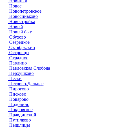
Новинки
Новое
Новопетровское
Новосиньково
Новостройка
Новый
Новый быт
Обухово
Озерецкое
Октябрьский
Островцы
Отрадное
Павлино
Павловская Слобода
Перхушково
Пески
Петрово-Дальнее
Пирогово
Писково
Поварово
Подолино
Покровское
Правдинский
Путилково
Пышлицы