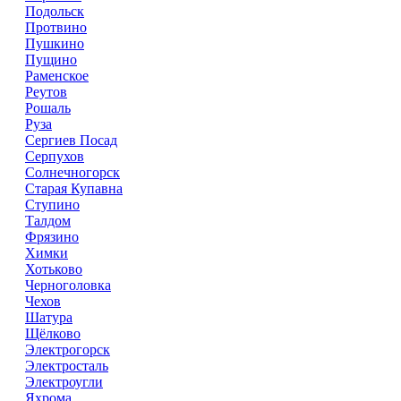
Подольск
Протвино
Пушкино
Пущино
Раменское
Реутов
Рошаль
Руза
Сергиев Посад
Серпухов
Солнечногорск
Старая Купавна
Ступино
Талдом
Фрязино
Химки
Хотьково
Черноголовка
Чехов
Шатура
Щёлково
Электрогорск
Электросталь
Электроугли
Яхрома