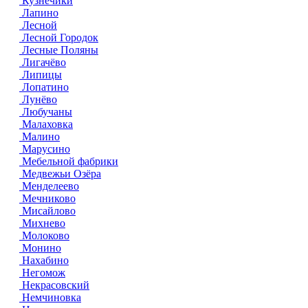
Кузнечики
Лапино
Лесной
Лесной Городок
Лесные Поляны
Лигачёво
Липицы
Лопатино
Лунёво
Любучаны
Малаховка
Малино
Марусино
Мебельной фабрики
Медвежьи Озёра
Менделеево
Мечниково
Мисайлово
Михнево
Молоково
Монино
Нахабино
Негомож
Некрасовский
Немчиновка