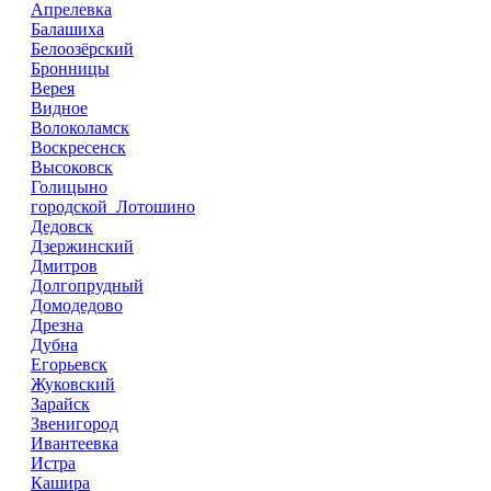
Апрелевка
Балашиха
Белоозёрский
Бронницы
Верея
Видное
Волоколамск
Воскресенск
Высоковск
Голицыно
городской Лотошино
Дедовск
Дзержинский
Дмитров
Долгопрудный
Домодедово
Дрезна
Дубна
Егорьевск
Жуковский
Зарайск
Звенигород
Ивантеевка
Истра
Кашира