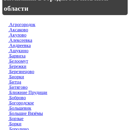
области
Агрогородок
Аксаково
Акулово
Алексеевка
Андреевка
Ашукино
Барвиха
Белоомут
Бережки
Березнецово
Биорки
Битца
Битягово
Ближние Прудищи
Боброво
Богородское
Большевик
Большие Вязёмы
Борзые
Борки
Бородино