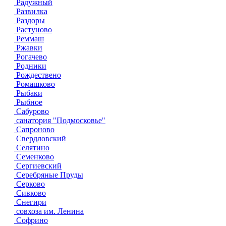
Радужный
Развилка
Раздоры
Растуново
Реммаш
Ржавки
Рогачево
Родники
Рождествено
Ромашково
Рыбаки
Рыбное
Сабурово
санатория "Подмосковье"
Сапроново
Свердловский
Селятино
Семенково
Сергиевский
Серебряные Пруды
Серково
Сивково
Снегири
совхоза им. Ленина
Софрино