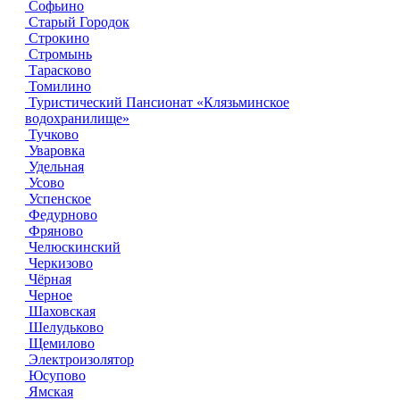
Софьино
Старый Городок
Строкино
Стромынь
Тарасково
Томилино
Туристический Пансионат «Клязьминское
водохранилище»
Тучково
Уваровка
Удельная
Усово
Успенское
Федурново
Фряново
Челюскинский
Черкизово
Чёрная
Черное
Шаховская
Шелудьково
Щемилово
Электроизолятор
Юсупово
Ямская