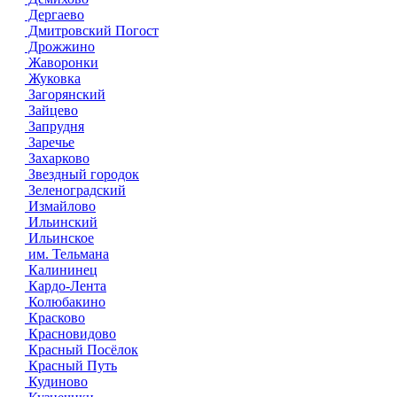
Дергаево
Дмитровский Погост
Дрожжино
Жаворонки
Жуковка
Загорянский
Зайцево
Запрудня
Заречье
Захарково
Звездный городок
Зеленоградский
Измайлово
Ильинский
Ильинское
им. Тельмана
Калининец
Кардо-Лента
Колюбакино
Красково
Красновидово
Красный Посёлок
Красный Путь
Кудиново