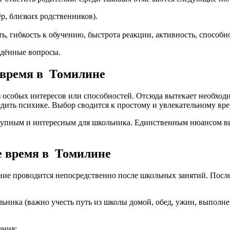
ёр, близких родственников).
ь, гибкость к обучению, быстрота реакции, активность, способн
едённые вопросы.
е время в Томилине
з особых интересов или способностей. Отсюда вытекает необходи
едить психике. Выбор сводится к простому и увлекательному в
ступным и интересным для школьника. Единственным нюансом в
е время в Томилине
ние проводится непосредственно после школьных занятий. После
льника (важно учесть путь из школы домой, обед, ужин, выпол
ения: