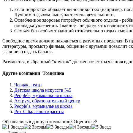
Если подросток обладает выносливостью (например, посл
Лучшим отдыхом выступает смена деятельности.
Ослабленное здоровье потребует обычного отдыха - ребё
площадка увлечений. Главное - не допускать излишних н
Семьям без особых традиций относительно отдыха можно 
Свободное время должно находиться в разумных пределах. В пр
литературы, просмотр фильма, общение с друзьями позволит ско
главное - создать баланс.
Разумеется, выбранный "кружок" должен сочетаться с повседн
Другие компании Томилина
Чердак, театр
Детская школа искусств №5
People`s, музыкальная школа
Аструм, образовательный центр
People`s, музыкальная школа
Pro_Cilia, салон красоты
Обращались в данную компанию? Оцените её
Загрузка...