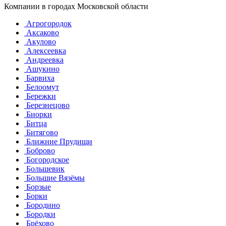
Компании в городах Московской области
Агрогородок
Аксаково
Акулово
Алексеевка
Андреевка
Ашукино
Барвиха
Белоомут
Бережки
Березнецово
Биорки
Битца
Битягово
Ближние Прудищи
Боброво
Богородское
Большевик
Большие Вязёмы
Борзые
Борки
Бородино
Бородки
Брёхово