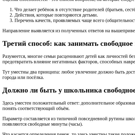
Что делает ребёнок в отсутствие родителей (братьев, сест
Действия, которые повторяются детьми.
Перечень качеств, проявляемых чаще всего (общительност
Направление выявляется из полученных ответов на вышеприв
Третий способ: как занимать свободно
Разумеется, многие семьи расценивают детей как личностей бе
предотвратить влияние негативных факторов, способных навр
Тут уместны два принципа: любое увлечение должно быть до
города или посёлка.
Должно ли быть у школьника свободно
Здесь уместен положительный ответ: дополнительное образова
понять соответствующий объём.
Параметр составляется из типичной повседневной рутины шко
появляются свободные минуты (часы).
Что касается определения рамок, то здесь уместны такие полож