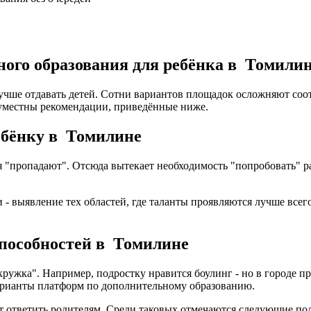
ого образования для ребёнка в Томили
лучше отдавать детей. Сотни вариантов площадок осложняют со
уместны рекомендации, приведённые ниже.
ребёнку в Томилине
ия "пропадают". Отсюда вытекает необходимость "попробовать"
- выявление тех областей, где таланты проявляются лучше всего
способностей в Томилине
кружка". Например, подростку нравится боулинг - но в городе 
варианты платформ по дополнительному образованию.
ет ответить родителям. Среди таковых отмечаются следующие по