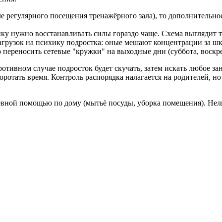
е регулярного посещения тренажёрного зала), то дополнительно
нку нужно восстанавливать силы гораздо чаще. Схема выглядит т
агрузок на психику подростка: оные мешают концентрации за шк
переносить сетевые "кружки" на выходные дни (суббота, воскре
отивном случае подросток будет скучать, затем искать любое за
ротать время. Контроль распорядка налагается на родителей, но
евной помощью по дому (мытьё посуды, уборка помещения). Нел