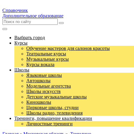
Справочник
Дополнительное образование
Выбрать город
Курсы
Обучение мастеров для салонов красоты
Театральные курсы
Музыкальные курсы
Курсы вокала
Школы
Языковые школы
Автошколы
Модельные агентства
Школы искусств
Детские музыкальные школы
Киношколы
Цирковые школы, студии
Школы радио, телевидения
Тренинги, повышение квалификации
Личностные тренинги
Главная
»
Московская область
»
Томилино