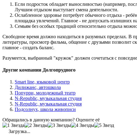
Если подросток обладает выносливостью (например, посл
Лучшим отдыхом выступает смена деятельности.
Ослабленное здоровье потребует обычного отдыха - ребё
площадка увлечений. Главное - не допускать излишних н
Семьям без особых традиций относительно отдыха можно 
Свободное время должно находиться в разумных пределах. В пр
литературы, просмотр фильма, общение с друзьями позволит ско
главное - создать баланс.
Разумеется, выбранный "кружок" должен сочетаться с повседн
Другие компании Долгопрудного
Smart line, языковой центр
Дилижанс, автошкола
Попурри, молодежный театр
N-Republic, музыкальная студия
N-Republic, музыкальная студия
Подсолнух, школа живописи
Обращались в данную компанию? Оцените её
Загрузка...