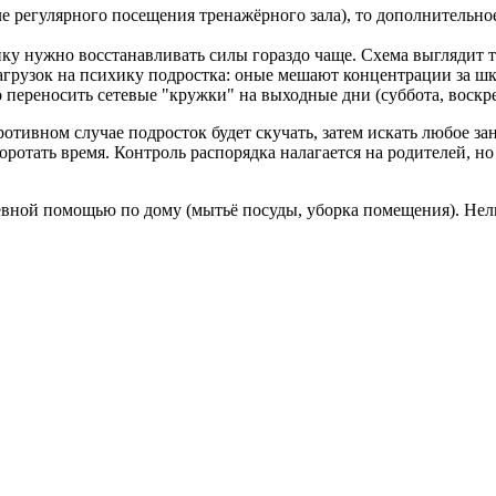
е регулярного посещения тренажёрного зала), то дополнительно
нку нужно восстанавливать силы гораздо чаще. Схема выглядит т
агрузок на психику подростка: оные мешают концентрации за шк
переносить сетевые "кружки" на выходные дни (суббота, воскре
отивном случае подросток будет скучать, затем искать любое за
ротать время. Контроль распорядка налагается на родителей, но
евной помощью по дому (мытьё посуды, уборка помещения). Нел