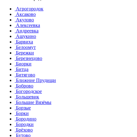
Агрогородок
Аксаково
Акулово
Алексеевка
Андреевка
Ашукино
Барвиха
Белоомут
Бережки
Березнецово
Биорки
Битца
Битягово
Ближние Прудищи
Боброво
Богородское
Большевик
Большие Вязёмы
Борзые
Борки
Бородино
Бородки
Брёхово
Бутово