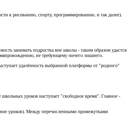
ости к рисованию, спорту, программированию, и так далее).
мость занимать подростка вне школы - таким образом удастся
ремяпровождению, не требующему ничего лишнего.
ыступает удалённость выбранной платформы от "родного"
 школьных уроков наступает "свободное время". Главное -
нение уроков). Между перечисленными промежутками