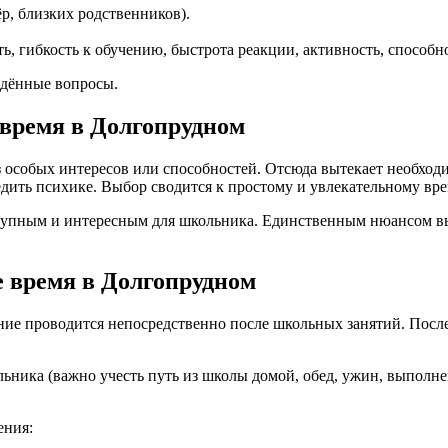
ёр, близких родственников).
ь, гибкость к обучению, быстрота реакции, активность, способн
едённые вопросы.
 время в Долгопрудном
з особых интересов или способностей. Отсюда вытекает необходи
едить психике. Выбор сводится к простому и увлекательному в
ступным и интересным для школьника. Единственным нюансом в
 время в Долгопрудном
ние проводится непосредственно после школьных занятий. После
льника (важно учесть путь из школы домой, обед, ужин, выпол
ения: