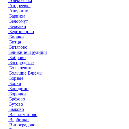
Алексеевка
Андреевка
Ашукино
Барвиха
Белоомут
Бережки
Березнецово
Биорки
Битца
Битягово
Ближние Прудищи
Боброво
Богородское
Большевик
Большие Вязёмы
Борзые
Борки
Бородино
Бородки
Брёхово
Бутово
Быково
Васильчиново
Вербилки
Виноградово