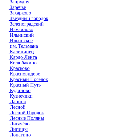
Запрудня
Заречье
Захарково
Звездный городок
Зеленоградский
Измайлово
Ильинский
Ильинское
им. Тельмана
Калининец
Кардо-Лента
Колюбакино
Красково
Красновидово
Красный Посёлок
Красный Путь
Кудиново
Кузнечики
Лапино
Лесной
Лесной Городок
Лесные Поляны
Лигачёво
Липицы
Лопатино