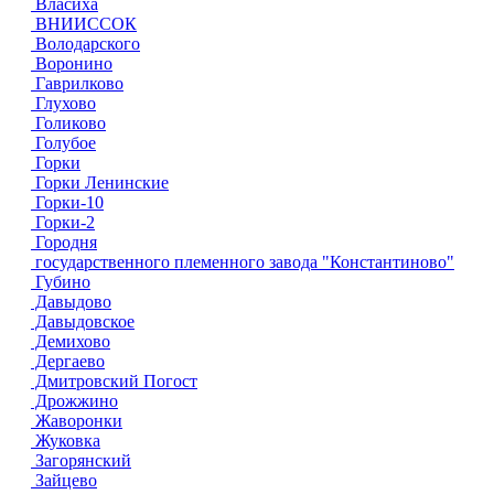
Власиха
ВНИИССОК
Володарского
Воронино
Гаврилково
Глухово
Голиково
Голубое
Горки
Горки Ленинские
Горки-10
Горки-2
Городня
государственного племенного завода "Константиново"
Губино
Давыдово
Давыдовское
Демихово
Дергаево
Дмитровский Погост
Дрожжино
Жаворонки
Жуковка
Загорянский
Зайцево