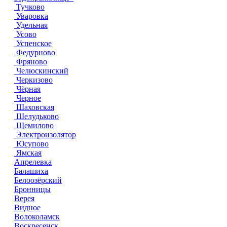
Тучково
Уваровка
Удельная
Усово
Успенское
Федурново
Фряново
Челюскинский
Черкизово
Чёрная
Черное
Шаховская
Шелудьково
Щемилово
Электроизолятор
Юсупово
Ямская
Апрелевка
Балашиха
Белоозёрский
Бронницы
Верея
Видное
Волоколамск
Воскресенск