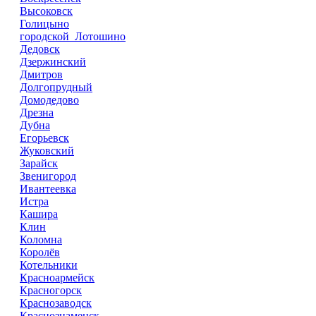
Высоковск
Голицыно
городской Лотошино
Дедовск
Дзержинский
Дмитров
Долгопрудный
Домодедово
Дрезна
Дубна
Егорьевск
Жуковский
Зарайск
Звенигород
Ивантеевка
Истра
Кашира
Клин
Коломна
Королёв
Котельники
Красноармейск
Красногорск
Краснозаводск
Краснознаменск