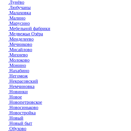
Лунёво
Любучаны
Малаховка
Малино
Марусино
Мебельной фабрики
Медвежьи Озёра
Менделеево
Мечниково
Мисайлово
Михнево
Молоково
Монино
Нахабино
Негомож
Некрасовский
Немчиновка
Новинки
Новое
Новопетровское
Новосиньково
Новостройка
Новый
Новый быт
Обухово