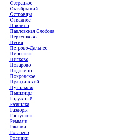
Озерецкое
Октябрьский
Островцы
Отрадное
Павлино
Павловская Слобода
Перхушково
Пески
Петрово-Дальнее
Пирогово
Писково
Поварово
Подолино
Покровское
Правдинский
Путилково
Пышлицы
Радужный
Развилка
Раздоры
Растуново
Реммаш
Ржавки
Рогачево
Родники