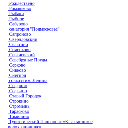
Рождествено
Ромашково
Рыбаки
Рыбное
Сабурово
санатория "Подмосковье"
Сапроново
Свердловский
Селятино
Семенково
Сергиевский
Серебряные Пруды
Серково
Сивково
Снегири
совхоза им. Ленина
Софрино
Софьино
Старый Городок
Строкино
Стромынь
Тарасково
Томилино
Туристический Пансионат «Клязьминское
водохранилище»