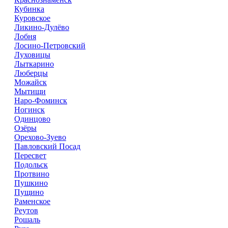
Кубинка
Куровское
Ликино-Дулёво
Лобня
Лосино-Петровский
Луховицы
Лыткарино
Люберцы
Можайск
Мытищи
Наро-Фоминск
Ногинск
Одинцово
Озёры
Орехово-Зуево
Павловский Посад
Пересвет
Подольск
Протвино
Пушкино
Пущино
Раменское
Реутов
Рошаль