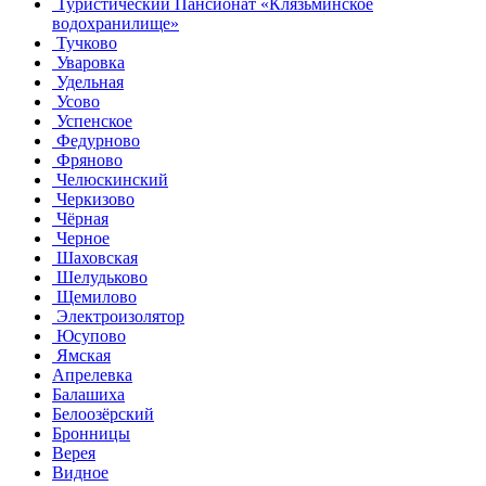
Туристический Пансионат «Клязьминское
водохранилище»
Тучково
Уваровка
Удельная
Усово
Успенское
Федурново
Фряново
Челюскинский
Черкизово
Чёрная
Черное
Шаховская
Шелудьково
Щемилово
Электроизолятор
Юсупово
Ямская
Апрелевка
Балашиха
Белоозёрский
Бронницы
Верея
Видное