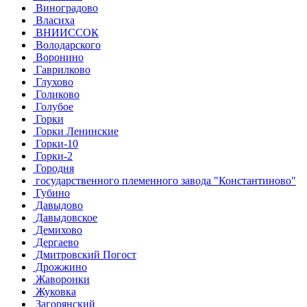
Виноградово
Власиха
ВНИИССОК
Володарского
Воронино
Гаврилково
Глухово
Голиково
Голубое
Горки
Горки Ленинские
Горки-10
Горки-2
Городня
государственного племенного завода "Константиново"
Губино
Давыдово
Давыдовское
Демихово
Дергаево
Дмитровский Погост
Дрожжино
Жаворонки
Жуковка
Загорянский