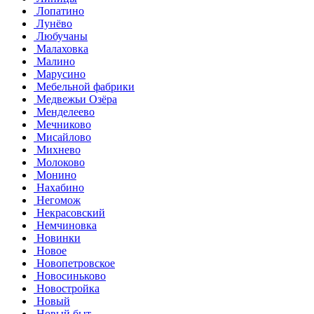
Лопатино
Лунёво
Любучаны
Малаховка
Малино
Марусино
Мебельной фабрики
Медвежьи Озёра
Менделеево
Мечниково
Мисайлово
Михнево
Молоково
Монино
Нахабино
Негомож
Некрасовский
Немчиновка
Новинки
Новое
Новопетровское
Новосиньково
Новостройка
Новый
Новый быт