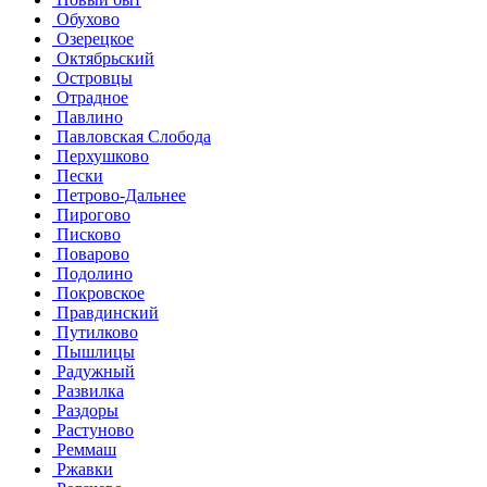
Обухово
Озерецкое
Октябрьский
Островцы
Отрадное
Павлино
Павловская Слобода
Перхушково
Пески
Петрово-Дальнее
Пирогово
Писково
Поварово
Подолино
Покровское
Правдинский
Путилково
Пышлицы
Радужный
Развилка
Раздоры
Растуново
Реммаш
Ржавки