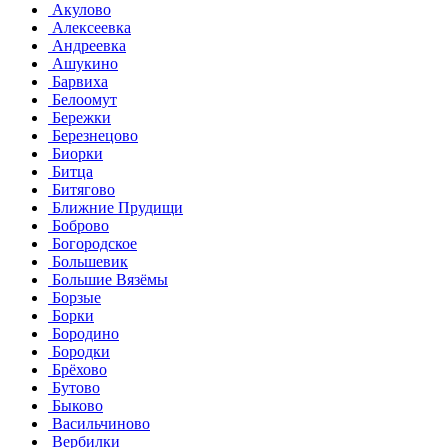
Акулово
Алексеевка
Андреевка
Ашукино
Барвиха
Белоомут
Бережки
Березнецово
Биорки
Битца
Битягово
Ближние Прудищи
Боброво
Богородское
Большевик
Большие Вязёмы
Борзые
Борки
Бородино
Бородки
Брёхово
Бутово
Быково
Васильчиново
Вербилки