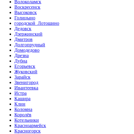
Волоколамск
Воскресенск
Высоковск
Голицыно
городской Лотошино
Дедовск
Дзержинский
Дмитров
Долгопрудный
Домодедово
Дрезна
Дубна
Егорьевск
Жуковский
Зарайск
Звенигород
Ивантеевка
Истра
Кашира
Клин
Коломна
Королёв
Котельники
Красноармейск
Красногорск