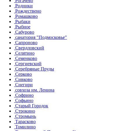
Рогачево
Родники
Рождествено
Ромашково
Рыбаки
Рыбное
Сабурово
санатория "Подмосковье"
Сапроново
Свердловский
Селятино
Семенково
Сергиевский
Серебряные Пруды
Серково
Сивково
Снегири
совхоза им. Ленина
Софрино
Софьино
Старый Городок
Строкино
Стромынь
Тарасково
Томилино