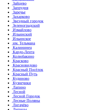
Зайцево
Запрудня
Заречье
Захарково
Звездный городок
Зеленоградский
Измайлово
Ильинский
Ильинское
им. Тельмана
Калининец
Кардо-Лента
Колюбакино
Красково
Красновидово
Красный Посёлок
Красный Путь
Кудиново
Кузнечики
Лапино
Лесной
Лесной Городок
Лесные Поляны
Лигачёво
Липицы