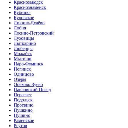
Краснозаводск
Краснознаменск
Кубинка
Куровское
Ликино-Дулёво
Лобня
Лосино-Петровский
Луховицы
Лыткарино
Люберцы
Можайск
Мытищи
Наро-Фоминск
Ногинск
Одинцово
Озёры
Орехово-Зуево
Павловский Посад
Пересвет
Подольск
Протвино
Пушкино
Пущино
Раменское
Реутов