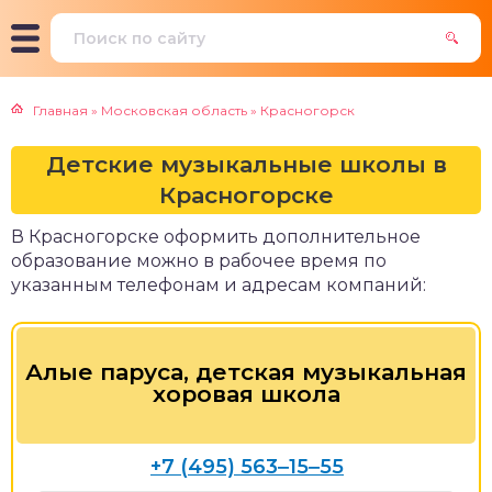
чение мастеров для
ыковые школы
чностные тренинги
онов красоты
Главная
»
Московская область
»
Красногорск
тошколы
тральные курсы
Детские музыкальные школы в
ельные агентства
Красногорске
зыкальные курсы
В Красногорске оформить дополнительное
лы искусств
образование можно в рабочее время по
сы вокала
указанным телефонам и адресам компаний:
тские музыкальные
олы
Алые паруса, детская музыкальная
ношколы
хоровая школа
ковые школы, студии
+7 (495) 563‒15‒55
олы радио,