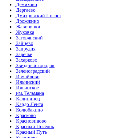
Демихово
Дергаево
Дмитровский Погост
Дрожжино
Жаворонки
Жуковка
Загорянский
Зайцево
Запрудня
Заречье
Захарково
Звездный городок
Зеленоградский
Измайлово
Ильинский
Ильинское
им. Тельмана
Калининец
Кардо-Лента
Колюбакино
Красково
Красновидово
Красный Посёлок
Красный Путь
Кудиново