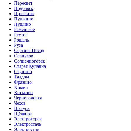
Пересвет
Подольск
Протвино
Пушкино
Пущино
Раменское
Реутов
Рошаль
Руза
Сергиев Посад
Серпухов
Солнечногорск
Старая Купавна
Ступино
Талдом
Фрязино
Химки
Хотьково
Черноголовка
Чехов
Шатура
Щёлково
Электрогорск
Электросталь
Электроугли