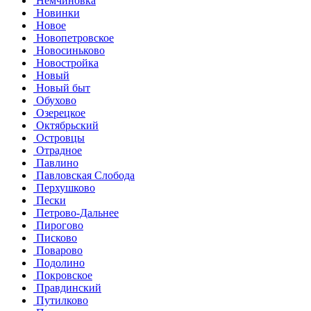
Немчиновка
Новинки
Новое
Новопетровское
Новосиньково
Новостройка
Новый
Новый быт
Обухово
Озерецкое
Октябрьский
Островцы
Отрадное
Павлино
Павловская Слобода
Перхушково
Пески
Петрово-Дальнее
Пирогово
Писково
Поварово
Подолино
Покровское
Правдинский
Путилково