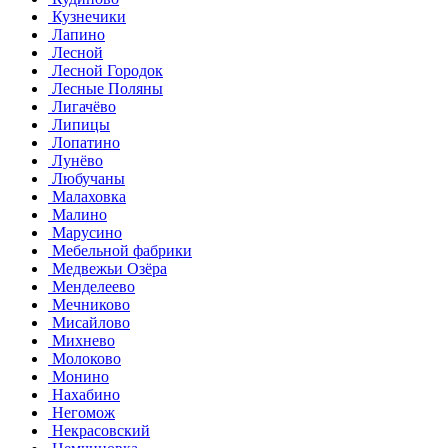
Кузнечики
Лапино
Лесной
Лесной Городок
Лесные Поляны
Лигачёво
Липицы
Лопатино
Лунёво
Любучаны
Малаховка
Малино
Марусино
Мебельной фабрики
Медвежьи Озёра
Менделеево
Мечниково
Мисайлово
Михнево
Молоково
Монино
Нахабино
Негомож
Некрасовский