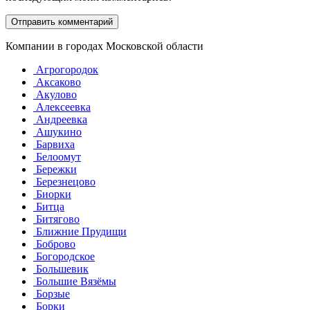
Компании в городах Московской области
Агрогородок
Аксаково
Акулово
Алексеевка
Андреевка
Ашукино
Барвиха
Белоомут
Бережки
Березнецово
Биорки
Битца
Битягово
Ближние Прудищи
Боброво
Богородское
Большевик
Большие Вязёмы
Борзые
Борки