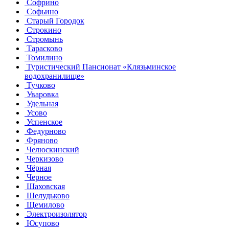
Софрино
Софьино
Старый Городок
Строкино
Стромынь
Тарасково
Томилино
Туристический Пансионат «Клязьминское
водохранилище»
Тучково
Уваровка
Удельная
Усово
Успенское
Федурново
Фряново
Челюскинский
Черкизово
Чёрная
Черное
Шаховская
Шелудьково
Щемилово
Электроизолятор
Юсупово