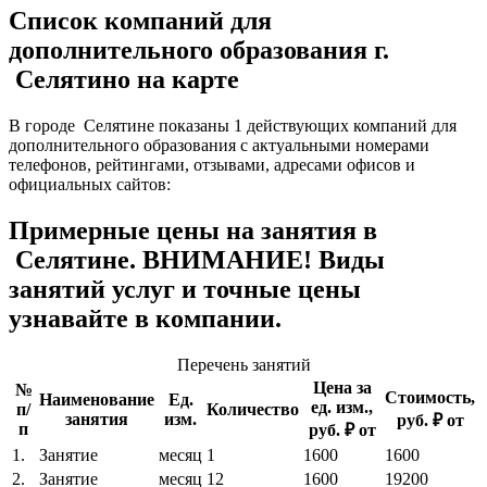
Список компаний для
дополнительного образования г.
Селятино на карте
В городе Селятине показаны 1 действующих компаний для
дополнительного образования с актуальными номерами
телефонов, рейтингами, отзывами, адресами офисов и
официальных сайтов:
Примерные цены на занятия в
Селятине. ВНИМАНИЕ! Виды
занятий услуг и точные цены
узнавайте в компании.
Перечень занятий
Цена за
№
Стоимость,
Наименование
Ед.
ед. изм.,
п/
Количество
занятия
изм.
руб. ₽ от
п
руб. ₽ от
1.
Занятие
месяц
1
1600
1600
2.
Занятие
месяц
12
1600
19200