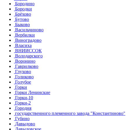
Бородино
Бородки
Брёхово
Бутово
Быково
Васильчиново
Вербилки
Виноградово
Власиха
ВНИИССОК
Володарского
Воронино
Гаврилково
Глухово
Голиково
Голубое
Горки
Горки Ленинские
Горки-10
Горки-2
Городня
государственного племенного завода "Константиново"
Губино
Давыдово
Давыдовское