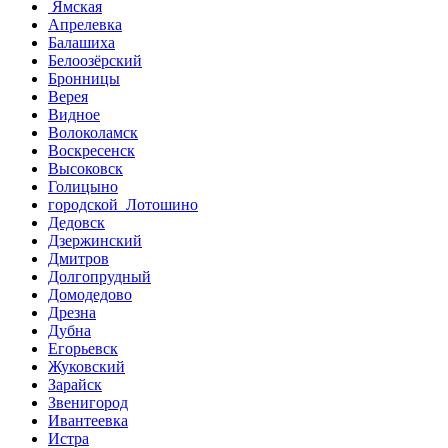
Ямская
Апрелевка
Балашиха
Белоозёрский
Бронницы
Верея
Видное
Волоколамск
Воскресенск
Высоковск
Голицыно
городской Лотошино
Дедовск
Дзержинский
Дмитров
Долгопрудный
Домодедово
Дрезна
Дубна
Егорьевск
Жуковский
Зарайск
Звенигород
Ивантеевка
Истра