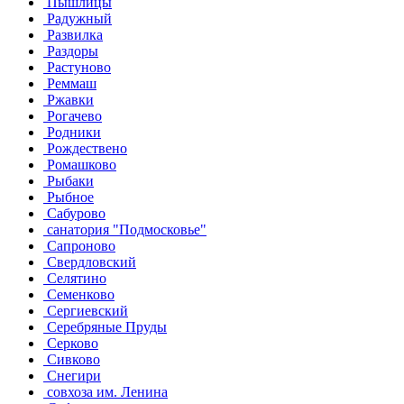
Пышлицы
Радужный
Развилка
Раздоры
Растуново
Реммаш
Ржавки
Рогачево
Родники
Рождествено
Ромашково
Рыбаки
Рыбное
Сабурово
санатория "Подмосковье"
Сапроново
Свердловский
Селятино
Семенково
Сергиевский
Серебряные Пруды
Серково
Сивково
Снегири
совхоза им. Ленина