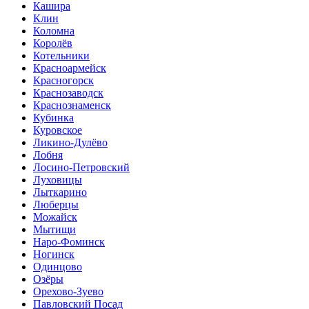
Кашира
Клин
Коломна
Королёв
Котельники
Красноармейск
Красногорск
Краснозаводск
Краснознаменск
Кубинка
Куровское
Ликино-Дулёво
Лобня
Лосино-Петровский
Луховицы
Лыткарино
Люберцы
Можайск
Мытищи
Наро-Фоминск
Ногинск
Одинцово
Озёры
Орехово-Зуево
Павловский Посад