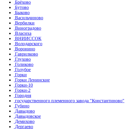
Брёхово
Бутово
Быково
Васильчиново
Вербилки
Виноградово
Власиха
ВНИИССОК
Володарского
Воронино
Гаврилково
Глухово
Голиково
Голубое
Горки
Горки Ленинские
Горки-10
Горки-2
Городня
государственного племенного завода "Константиново"
Губино
Давыдово
Давыдовское
Демихово
Дергаево