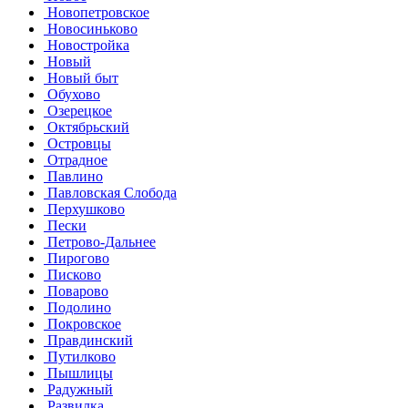
Новопетровское
Новосиньково
Новостройка
Новый
Новый быт
Обухово
Озерецкое
Октябрьский
Островцы
Отрадное
Павлино
Павловская Слобода
Перхушково
Пески
Петрово-Дальнее
Пирогово
Писково
Поварово
Подолино
Покровское
Правдинский
Путилково
Пышлицы
Радужный
Развилка