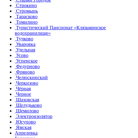
Строкино
Стромынь
Тарасково
Томилино
Туристический Пансионат «Клязьминское
водохранилище»
Тучково
Уваровка
Удельная
Усово
Успенское
Федурново
Фряново
Челюскинский
Черкизово
Чёрная
Черное
Шаховская
Шелудьково
Щемилово
Электроизолятор
Юсупово
Ямская
Апрелевка