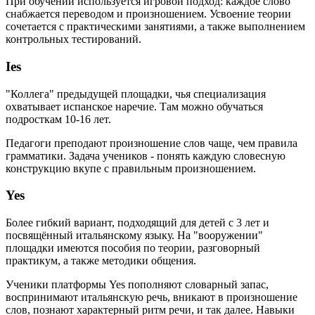
При обучении используется игровой подход: каждое слово
снабжается переводом и произношением. Усвоение теории
сочетается с практическими занятиями, а также выполнением
контрольных тестирований.
Ies
"Коллега" предыдущей площадки, чья специализация
охватывает испанское наречие. Там можно обучаться
подросткам 10-16 лет.
Педагоги преподают произношение слов чаще, чем правила
грамматики. Задача учеников - понять каждую словесную
конструкцию вкупе с правильным произношением.
Yes
Более гибкий вариант, подходящий для детей с 3 лет и
посвящённый итальянскому языку. На "вооружении"
площадки имеются пособия по теории, разговорный
практикум, а также методики общения.
Ученики платформы Yes пополняют словарный запас,
воспринимают итальянскую речь, вникают в произношение
слов, познают характерный ритм речи, и так далее. Навыки