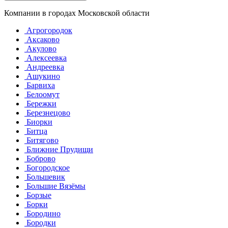
Компании в городах Московской области
Агрогородок
Аксаково
Акулово
Алексеевка
Андреевка
Ашукино
Барвиха
Белоомут
Бережки
Березнецово
Биорки
Битца
Битягово
Ближние Прудищи
Боброво
Богородское
Большевик
Большие Вязёмы
Борзые
Борки
Бородино
Бородки