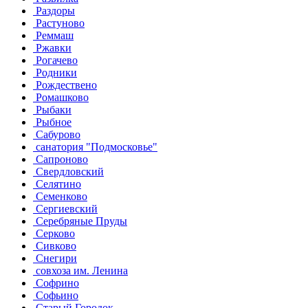
Раздоры
Растуново
Реммаш
Ржавки
Рогачево
Родники
Рождествено
Ромашково
Рыбаки
Рыбное
Сабурово
санатория "Подмосковье"
Сапроново
Свердловский
Селятино
Семенково
Сергиевский
Серебряные Пруды
Серково
Сивково
Снегири
совхоза им. Ленина
Софрино
Софьино
Старый Городок