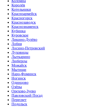
Коломна
Королёв
Котельники
Красноармейск
Красногорск
Краснозаводск
Краснознаменск
Кубинка
Куровское
Ликино-Дулёво
Лобня
Лосино-Петровский
Луховицы
Лыткарино
Люберцы
Можайск
Мытищи
Наро-Фоминск
Ногинск
Одинцово
Озёры
Орехово-Зуево
Павловский Посад
Пересвет
Подольск