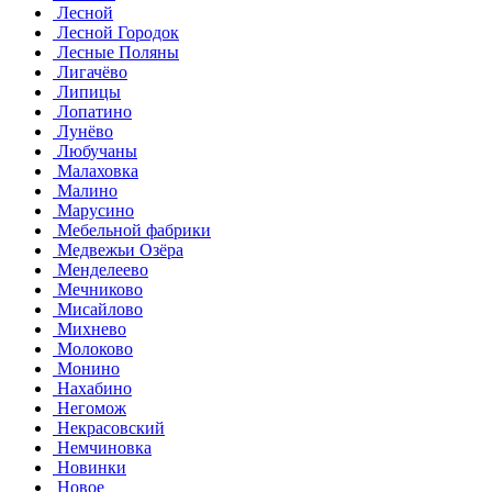
Лесной
Лесной Городок
Лесные Поляны
Лигачёво
Липицы
Лопатино
Лунёво
Любучаны
Малаховка
Малино
Марусино
Мебельной фабрики
Медвежьи Озёра
Менделеево
Мечниково
Мисайлово
Михнево
Молоково
Монино
Нахабино
Негомож
Некрасовский
Немчиновка
Новинки
Новое