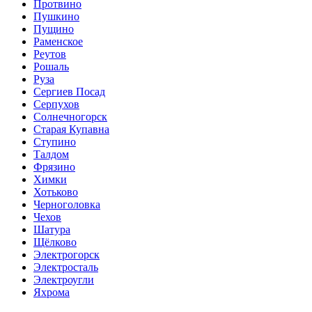
Протвино
Пушкино
Пущино
Раменское
Реутов
Рошаль
Руза
Сергиев Посад
Серпухов
Солнечногорск
Старая Купавна
Ступино
Талдом
Фрязино
Химки
Хотьково
Черноголовка
Чехов
Шатура
Щёлково
Электрогорск
Электросталь
Электроугли
Яхрома