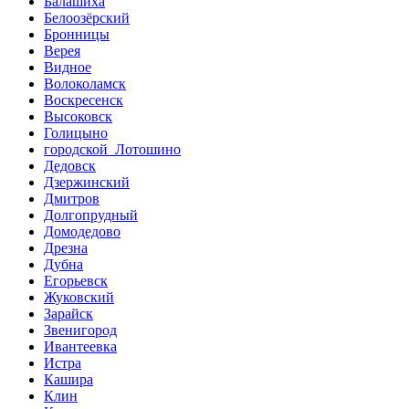
Балашиха
Белоозёрский
Бронницы
Верея
Видное
Волоколамск
Воскресенск
Высоковск
Голицыно
городской Лотошино
Дедовск
Дзержинский
Дмитров
Долгопрудный
Домодедово
Дрезна
Дубна
Егорьевск
Жуковский
Зарайск
Звенигород
Ивантеевка
Истра
Кашира
Клин