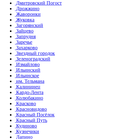
Дмитровский Погост
Дрожжино
Жаворонки
Жуковка
Загорянский
Зайцево
Запрудня
Заречье
Захарково
Звездный городок
Зеленоградский
Измайлово
Ильинский
Ильинское
им. Тельмана
Калининец
Кардо-Лента
Колюбакино
Красково
Красновидово
Красный Посёлок
Красный Путь
Кудиново
Кузнечики
Лапино