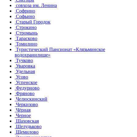
совхоза им. Ленина
Софрино
Софьино
Старый Городок
Строкино
Стромынь
Тарасково
Томилино
Туристический Пансионат «Клязьминское
водохранилище»
Тучково
Уваровка
Удельная
Усово
Успенское
Федурново
Фряново
Челюскинский
Черкизово
Чёрная
Черное
Шаховская
Шелудьково
Щемилово