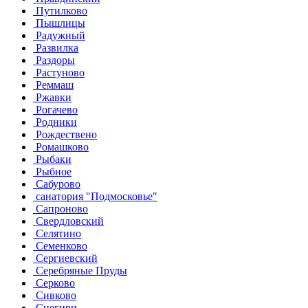
Путилково
Пышлицы
Радужный
Развилка
Раздоры
Растуново
Реммаш
Ржавки
Рогачево
Родники
Рождествено
Ромашково
Рыбаки
Рыбное
Сабурово
санатория "Подмосковье"
Сапроново
Свердловский
Селятино
Семенково
Сергиевский
Серебряные Пруды
Серково
Сивково
Снегири