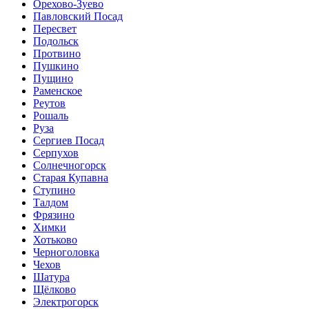
Орехово-Зуево
Павловский Посад
Пересвет
Подольск
Протвино
Пушкино
Пущино
Раменское
Реутов
Рошаль
Руза
Сергиев Посад
Серпухов
Солнечногорск
Старая Купавна
Ступино
Талдом
Фрязино
Химки
Хотьково
Черноголовка
Чехов
Шатура
Щёлково
Электрогорск