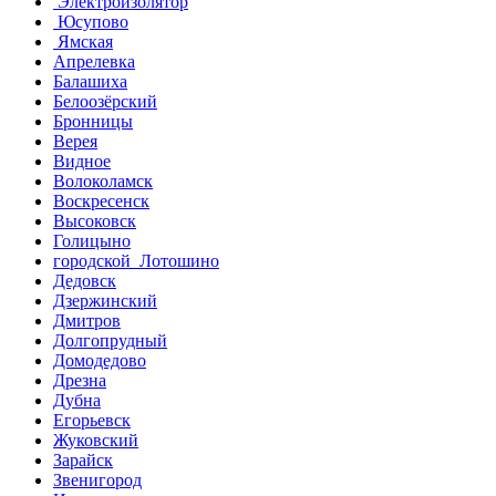
Электроизолятор
Юсупово
Ямская
Апрелевка
Балашиха
Белоозёрский
Бронницы
Верея
Видное
Волоколамск
Воскресенск
Высоковск
Голицыно
городской Лотошино
Дедовск
Дзержинский
Дмитров
Долгопрудный
Домодедово
Дрезна
Дубна
Егорьевск
Жуковский
Зарайск
Звенигород