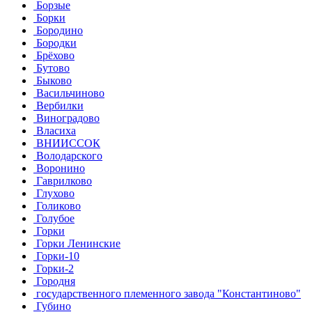
Борзые
Борки
Бородино
Бородки
Брёхово
Бутово
Быково
Васильчиново
Вербилки
Виноградово
Власиха
ВНИИССОК
Володарского
Воронино
Гаврилково
Глухово
Голиково
Голубое
Горки
Горки Ленинские
Горки-10
Горки-2
Городня
государственного племенного завода "Константиново"
Губино