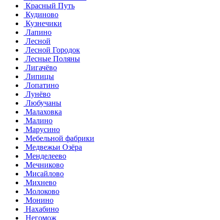
Красный Путь
Кудиново
Кузнечики
Лапино
Лесной
Лесной Городок
Лесные Поляны
Лигачёво
Липицы
Лопатино
Лунёво
Любучаны
Малаховка
Малино
Марусино
Мебельной фабрики
Медвежьи Озёра
Менделеево
Мечниково
Мисайлово
Михнево
Молоково
Монино
Нахабино
Негомож