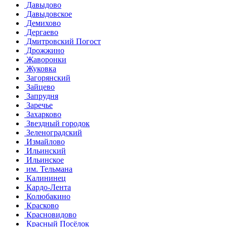
Давыдово
Давыдовское
Демихово
Дергаево
Дмитровский Погост
Дрожжино
Жаворонки
Жуковка
Загорянский
Зайцево
Запрудня
Заречье
Захарково
Звездный городок
Зеленоградский
Измайлово
Ильинский
Ильинское
им. Тельмана
Калининец
Кардо-Лента
Колюбакино
Красково
Красновидово
Красный Посёлок