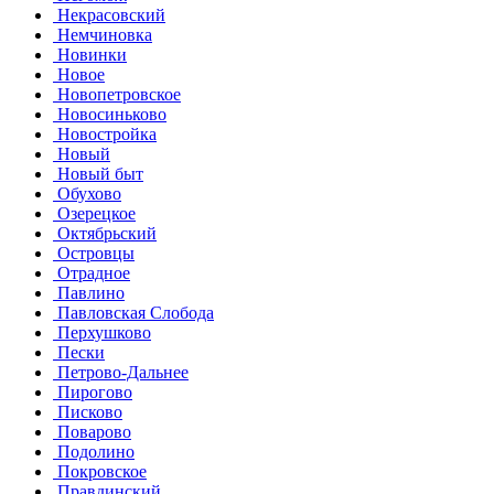
Некрасовский
Немчиновка
Новинки
Новое
Новопетровское
Новосиньково
Новостройка
Новый
Новый быт
Обухово
Озерецкое
Октябрьский
Островцы
Отрадное
Павлино
Павловская Слобода
Перхушково
Пески
Петрово-Дальнее
Пирогово
Писково
Поварово
Подолино
Покровское
Правдинский