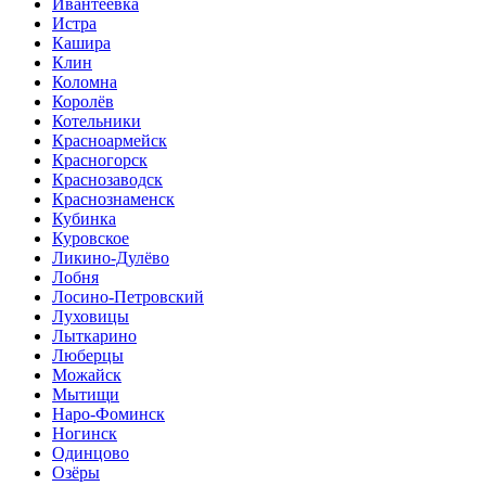
Ивантеевка
Истра
Кашира
Клин
Коломна
Королёв
Котельники
Красноармейск
Красногорск
Краснозаводск
Краснознаменск
Кубинка
Куровское
Ликино-Дулёво
Лобня
Лосино-Петровский
Луховицы
Лыткарино
Люберцы
Можайск
Мытищи
Наро-Фоминск
Ногинск
Одинцово
Озёры