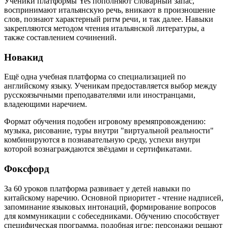
Ученики платформы Yes пополняют словарный запас,
воспринимают итальянскую речь, вникают в произношение
слов, познают характерный ритм речи, и так далее. Навыки
закрепляются методом чтения итальянской литературы, а
также составлением сочинений.
Новакид
Ещё одна учебная платформа со специализацией по
английскому языку. Ученикам предоставляется выбор между
русскоязычными преподавателями или иностранцами,
владеющими наречием.
Формат обучения подобен игровому времяпровождению:
музыка, рисование, туры внутри "виртуальной реальности"
комбинируются в познавательную среду, успехи внутри
которой вознаграждаются звёздами и сертификатами.
Фоксфорд
За 60 уроков платформа развивает у детей навыки по
китайскому наречию. Основной приоритет - чтение надписей,
запоминание языковых интонаций, формирование вопросов
для коммуникации с собеседниками. Обучению способствует
специфическая программа, подобная игре: персонажи решают