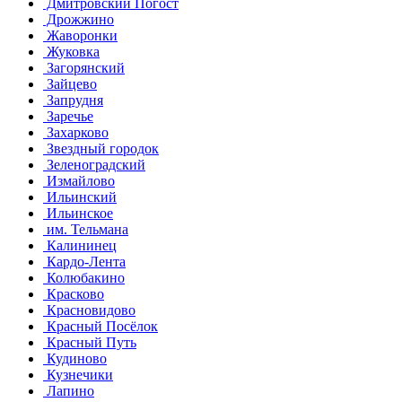
Дмитровский Погост
Дрожжино
Жаворонки
Жуковка
Загорянский
Зайцево
Запрудня
Заречье
Захарково
Звездный городок
Зеленоградский
Измайлово
Ильинский
Ильинское
им. Тельмана
Калининец
Кардо-Лента
Колюбакино
Красково
Красновидово
Красный Посёлок
Красный Путь
Кудиново
Кузнечики
Лапино