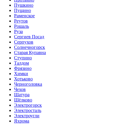
Пушкино
Пущино
Раменское
Реутов
Рошаль
Руза
Сергиев Посад
Серпухов
Солнечногорск
Старая Купавна
Ступино
Талдом
Фрязино
Химки
Хотьково
Черноголовка
Чехов
Шатура
Щёлково
Электрогорск
Электросталь
Электроугли
Яхрома