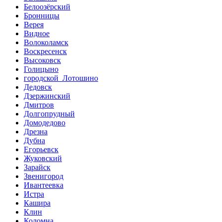
Белоозёрский
Бронницы
Верея
Видное
Волоколамск
Воскресенск
Высоковск
Голицыно
городской Лотошино
Дедовск
Дзержинский
Дмитров
Долгопрудный
Домодедово
Дрезна
Дубна
Егорьевск
Жуковский
Зарайск
Звенигород
Ивантеевка
Истра
Кашира
Клин
Коломна