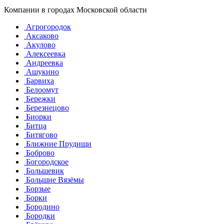
Компании в городах Московской области
Агрогородок
Аксаково
Акулово
Алексеевка
Андреевка
Ашукино
Барвиха
Белоомут
Бережки
Березнецово
Биорки
Битца
Битягово
Ближние Прудищи
Боброво
Богородское
Большевик
Большие Вязёмы
Борзые
Борки
Бородино
Бородки