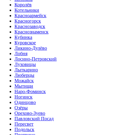
Королёв
Котельники
Красноармейск
Красногорск
Краснозаводск
Краснознаменск
Кубинка
Куровское
Ликино-Дулёво
Лобня
Лосино-Петровский
Луховицы
Лыткарино
Люберцы
Можайск
Мытищи
Наро-Фоминск
Ногинск
Одинцово
Озёры
Орехово-Зуево
Павловский Посад
Пересвет
Подольск
Протвино