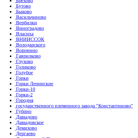
Брёхово
Бутово
Быково
Васильчиново
Вербилки
Виноградово
Власиха
ВНИИССОК
Володарского
Воронино
Гаврилково
Глухово
Голиково
Голубое
Горки
Горки Ленинские
Горки-10
Горки-2
Городня
государственного племенного завода "Константиново"
Губино
Давыдово
Давыдовское
Демихово
Дергаево