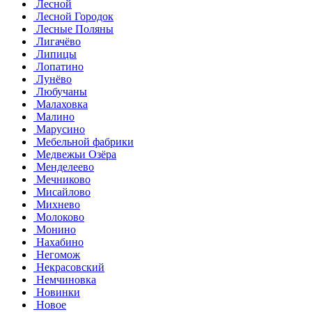
Лесной
Лесной Городок
Лесные Поляны
Лигачёво
Липицы
Лопатино
Лунёво
Любучаны
Малаховка
Малино
Марусино
Мебельной фабрики
Медвежьи Озёра
Менделеево
Мечниково
Мисайлово
Михнево
Молоково
Монино
Нахабино
Негомож
Некрасовский
Немчиновка
Новинки
Новое