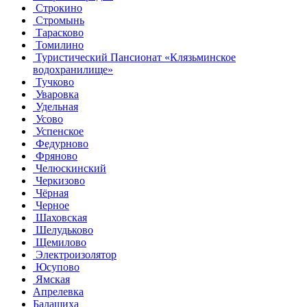
Строкино
Стромынь
Тарасково
Томилино
Туристический Пансионат «Клязьминское
водохранилище»
Тучково
Уваровка
Удельная
Усово
Успенское
Федурново
Фряново
Челюскинский
Черкизово
Чёрная
Черное
Шаховская
Шелудьково
Щемилово
Электроизолятор
Юсупово
Ямская
Апрелевка
Балашиха