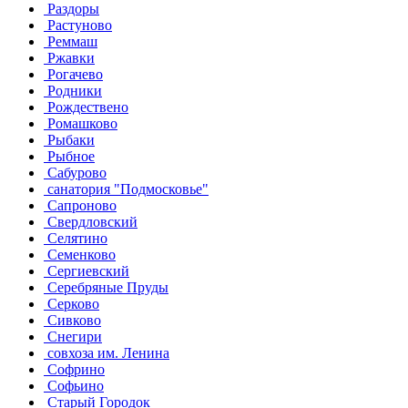
Раздоры
Растуново
Реммаш
Ржавки
Рогачево
Родники
Рождествено
Ромашково
Рыбаки
Рыбное
Сабурово
санатория "Подмосковье"
Сапроново
Свердловский
Селятино
Семенково
Сергиевский
Серебряные Пруды
Серково
Сивково
Снегири
совхоза им. Ленина
Софрино
Софьино
Старый Городок