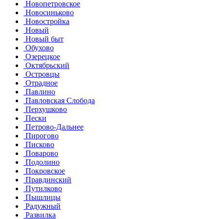
Новопетровское
Новосиньково
Новостройка
Новый
Новый быт
Обухово
Озерецкое
Октябрьский
Островцы
Отрадное
Павлино
Павловская Слобода
Перхушково
Пески
Петрово-Дальнее
Пирогово
Писково
Поварово
Подолино
Покровское
Правдинский
Путилково
Пышлицы
Радужный
Развилка