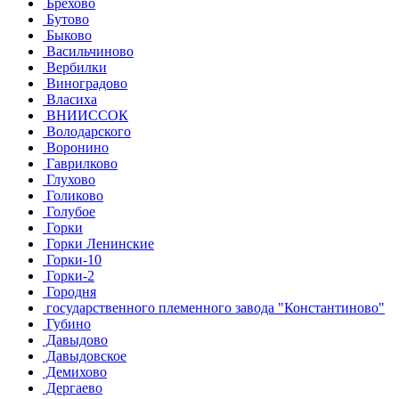
Брёхово
Бутово
Быково
Васильчиново
Вербилки
Виноградово
Власиха
ВНИИССОК
Володарского
Воронино
Гаврилково
Глухово
Голиково
Голубое
Горки
Горки Ленинские
Горки-10
Горки-2
Городня
государственного племенного завода "Константиново"
Губино
Давыдово
Давыдовское
Демихово
Дергаево