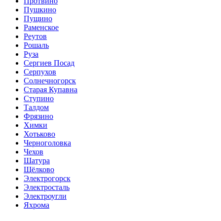
Протвино
Пушкино
Пущино
Раменское
Реутов
Рошаль
Руза
Сергиев Посад
Серпухов
Солнечногорск
Старая Купавна
Ступино
Талдом
Фрязино
Химки
Хотьково
Черноголовка
Чехов
Шатура
Щёлково
Электрогорск
Электросталь
Электроугли
Яхрома