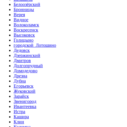
Белоозёрский
Бронницы
Верея
Видное
Волоколамск
Воскресенск
Высоковск
Голицыно
городской Лотошино
Дедовск
Дзержинский
Дмитров
Долгопрудный
Домодедово
Дрезна
Дубна
Егорьевск
Жуковский
Зарайск
Звенигород
Ивантеевка
Истра
Кашира
Клин
Коломна