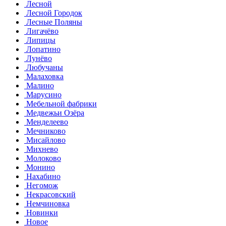
Лесной
Лесной Городок
Лесные Поляны
Лигачёво
Липицы
Лопатино
Лунёво
Любучаны
Малаховка
Малино
Марусино
Мебельной фабрики
Медвежьи Озёра
Менделеево
Мечниково
Мисайлово
Михнево
Молоково
Монино
Нахабино
Негомож
Некрасовский
Немчиновка
Новинки
Новое