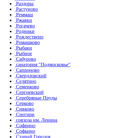
Раздоры
Растуново
Реммаш
Ржавки
Рогачево
Родники
Рождествено
Ромашково
Рыбаки
Рыбное
Сабурово
санатория "Подмосковье"
Сапроново
Свердловский
Селятино
Семенково
Сергиевский
Серебряные Пруды
Серково
Сивково
Снегири
совхоза им. Ленина
Софрино
Софьино
Старый Городок