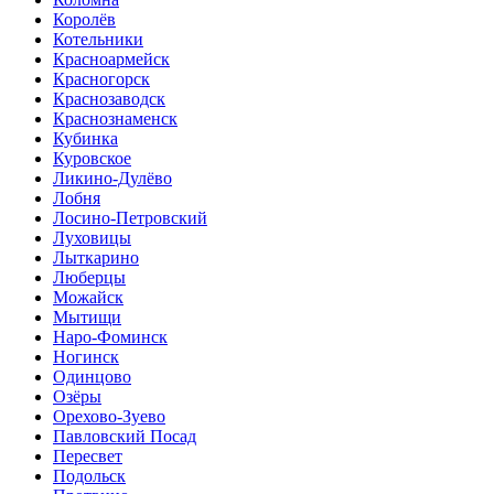
Королёв
Котельники
Красноармейск
Красногорск
Краснозаводск
Краснознаменск
Кубинка
Куровское
Ликино-Дулёво
Лобня
Лосино-Петровский
Луховицы
Лыткарино
Люберцы
Можайск
Мытищи
Наро-Фоминск
Ногинск
Одинцово
Озёры
Орехово-Зуево
Павловский Посад
Пересвет
Подольск