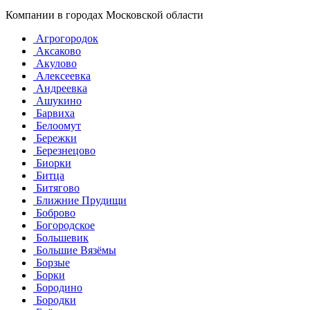
Компании в городах Московской области
Агрогородок
Аксаково
Акулово
Алексеевка
Андреевка
Ашукино
Барвиха
Белоомут
Бережки
Березнецово
Биорки
Битца
Битягово
Ближние Прудищи
Боброво
Богородское
Большевик
Большие Вязёмы
Борзые
Борки
Бородино
Бородки