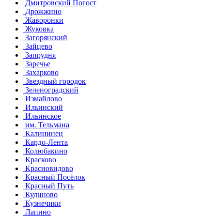
Дмитровский Погост
Дрожжино
Жаворонки
Жуковка
Загорянский
Зайцево
Запрудня
Заречье
Захарково
Звездный городок
Зеленоградский
Измайлово
Ильинский
Ильинское
им. Тельмана
Калининец
Кардо-Лента
Колюбакино
Красково
Красновидово
Красный Посёлок
Красный Путь
Кудиново
Кузнечики
Лапино