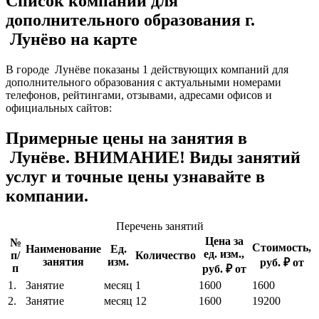
Список компаний для
дополнительного образования г.
Лунёво на карте
В городе Лунёве показаны 1 действующих компаний для
дополнительного образования с актуальными номерами
телефонов, рейтингами, отзывами, адресами офисов и
официальных сайтов:
Примерные цены на занятия в
Лунёве. ВНИМАНИЕ! Виды занятий
услуг и точные цены узнавайте в
компании.
Перечень занятий
Цена за
№
Стоимость,
Наименование
Ед.
ед. изм.,
п/
Количество
занятия
изм.
руб. ₽ от
п
руб. ₽ от
1.
Занятие
месяц
1
1600
1600
2.
Занятие
месяц
12
1600
19200