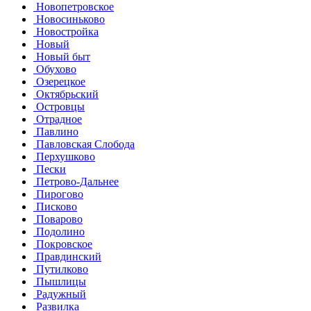
Новопетровское
Новосиньково
Новостройка
Новый
Новый быт
Обухово
Озерецкое
Октябрьский
Островцы
Отрадное
Павлино
Павловская Слобода
Перхушково
Пески
Петрово-Дальнее
Пирогово
Писково
Поварово
Подолино
Покровское
Правдинский
Путилково
Пышлицы
Радужный
Развилка