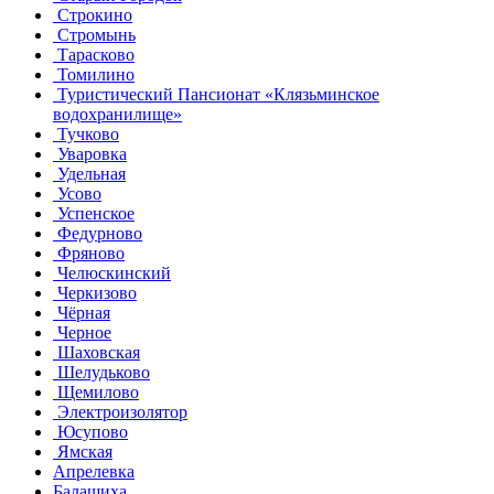
Строкино
Стромынь
Тарасково
Томилино
Туристический Пансионат «Клязьминское
водохранилище»
Тучково
Уваровка
Удельная
Усово
Успенское
Федурново
Фряново
Челюскинский
Черкизово
Чёрная
Черное
Шаховская
Шелудьково
Щемилово
Электроизолятор
Юсупово
Ямская
Апрелевка
Балашиха