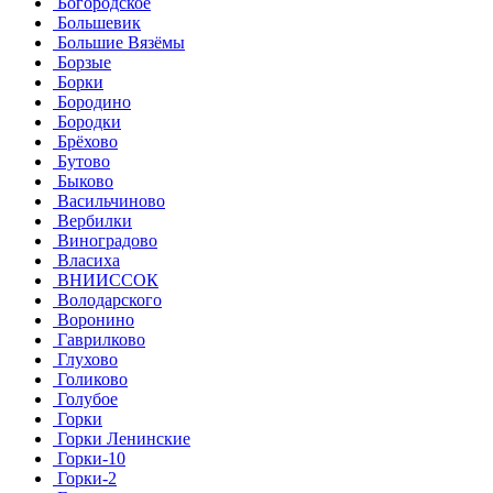
Богородское
Большевик
Большие Вязёмы
Борзые
Борки
Бородино
Бородки
Брёхово
Бутово
Быково
Васильчиново
Вербилки
Виноградово
Власиха
ВНИИССОК
Володарского
Воронино
Гаврилково
Глухово
Голиково
Голубое
Горки
Горки Ленинские
Горки-10
Горки-2