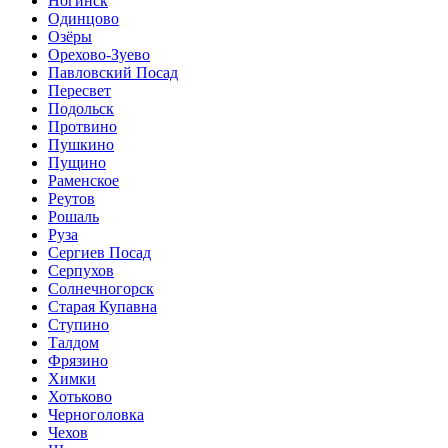
Ногинск
Одинцово
Озёры
Орехово-Зуево
Павловский Посад
Пересвет
Подольск
Протвино
Пушкино
Пущино
Раменское
Реутов
Рошаль
Руза
Сергиев Посад
Серпухов
Солнечногорск
Старая Купавна
Ступино
Талдом
Фрязино
Химки
Хотьково
Черноголовка
Чехов