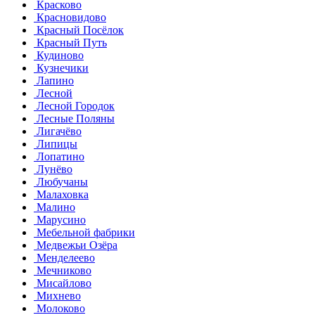
Красково
Красновидово
Красный Посёлок
Красный Путь
Кудиново
Кузнечики
Лапино
Лесной
Лесной Городок
Лесные Поляны
Лигачёво
Липицы
Лопатино
Лунёво
Любучаны
Малаховка
Малино
Марусино
Мебельной фабрики
Медвежьи Озёра
Менделеево
Мечниково
Мисайлово
Михнево
Молоково