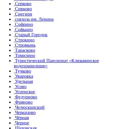
Серково
Сивково
Снегири
совхоза им. Ленина
Софрино
Софьино
Старый Городок
Строкино
Стромынь
Тарасково
Томилино
Туристический Пансионат «Клязьминское
водохранилище»
Тучково
Уваровка
Удельная
Усово
Успенское
Федурново
Фряново
Челюскинский
Черкизово
Чёрная
Черное
Шаховская