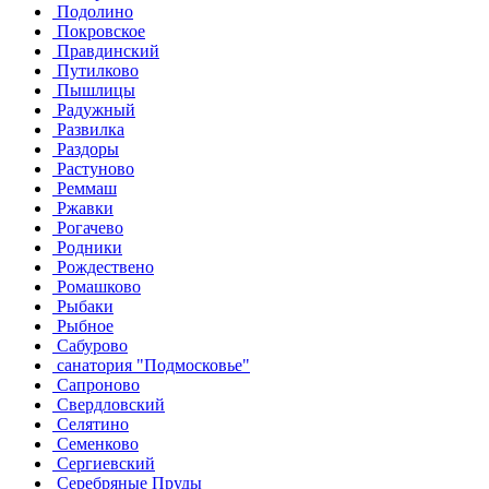
Подолино
Покровское
Правдинский
Путилково
Пышлицы
Радужный
Развилка
Раздоры
Растуново
Реммаш
Ржавки
Рогачево
Родники
Рождествено
Ромашково
Рыбаки
Рыбное
Сабурово
санатория "Подмосковье"
Сапроново
Свердловский
Селятино
Семенково
Сергиевский
Серебряные Пруды