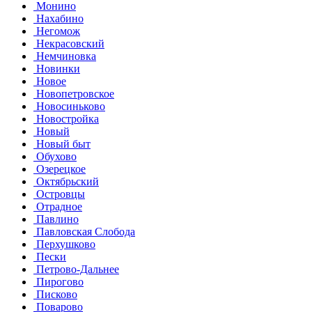
Монино
Нахабино
Негомож
Некрасовский
Немчиновка
Новинки
Новое
Новопетровское
Новосиньково
Новостройка
Новый
Новый быт
Обухово
Озерецкое
Октябрьский
Островцы
Отрадное
Павлино
Павловская Слобода
Перхушково
Пески
Петрово-Дальнее
Пирогово
Писково
Поварово