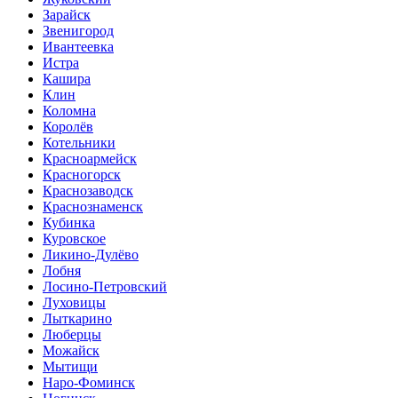
Зарайск
Звенигород
Ивантеевка
Истра
Кашира
Клин
Коломна
Королёв
Котельники
Красноармейск
Красногорск
Краснозаводск
Краснознаменск
Кубинка
Куровское
Ликино-Дулёво
Лобня
Лосино-Петровский
Луховицы
Лыткарино
Люберцы
Можайск
Мытищи
Наро-Фоминск