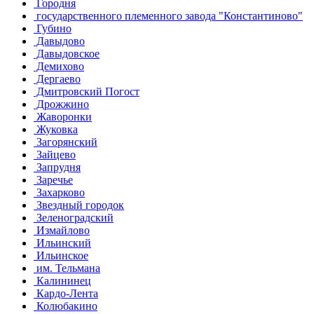
Городня
государственного племенного завода "Константиново"
Губино
Давыдово
Давыдовское
Демихово
Дергаево
Дмитровский Погост
Дрожжино
Жаворонки
Жуковка
Загорянский
Зайцево
Запрудня
Заречье
Захарково
Звездный городок
Зеленоградский
Измайлово
Ильинский
Ильинское
им. Тельмана
Калининец
Кардо-Лента
Колюбакино