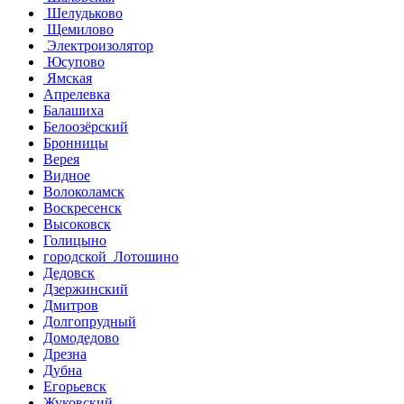
Шелудьково
Щемилово
Электроизолятор
Юсупово
Ямская
Апрелевка
Балашиха
Белоозёрский
Бронницы
Верея
Видное
Волоколамск
Воскресенск
Высоковск
Голицыно
городской Лотошино
Дедовск
Дзержинский
Дмитров
Долгопрудный
Домодедово
Дрезна
Дубна
Егорьевск
Жуковский