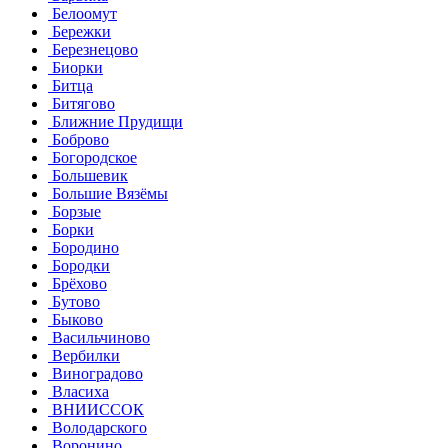
Белоомут
Бережки
Березнецово
Биорки
Битца
Битягово
Ближние Прудищи
Боброво
Богородское
Большевик
Большие Вязёмы
Борзые
Борки
Бородино
Бородки
Брёхово
Бутово
Быково
Васильчиново
Вербилки
Виноградово
Власиха
ВНИИССОК
Володарского
Воронино