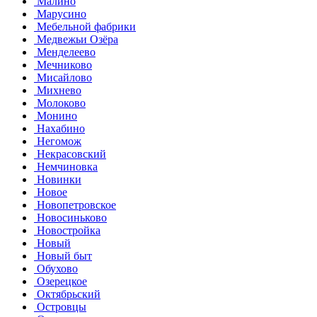
Малино
Марусино
Мебельной фабрики
Медвежьи Озёра
Менделеево
Мечниково
Мисайлово
Михнево
Молоково
Монино
Нахабино
Негомож
Некрасовский
Немчиновка
Новинки
Новое
Новопетровское
Новосиньково
Новостройка
Новый
Новый быт
Обухово
Озерецкое
Октябрьский
Островцы