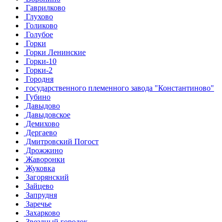
Гаврилково
Глухово
Голиково
Голубое
Горки
Горки Ленинские
Горки-10
Горки-2
Городня
государственного племенного завода "Константиново"
Губино
Давыдово
Давыдовское
Демихово
Дергаево
Дмитровский Погост
Дрожжино
Жаворонки
Жуковка
Загорянский
Зайцево
Запрудня
Заречье
Захарково
Звездный городок