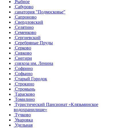
Рыбное
Сабурово
санатория "Подмосковье"
Сапроново
Свердловский
Селятино
Семенково
Сергиевский
Серебряные Пруды
Серково
Сивково
Снегири
совхоза им. Ленина
Софрино
Софьино
Старый Городок
Строкино
Стромынь
Тарасково
Томилино
Туристический Пансионат «Клязьминское
водохранилище»
Тучково
Уваровка
Удельная