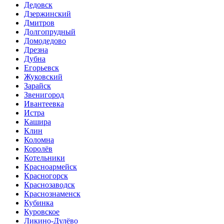
Дедовск
Дзержинский
Дмитров
Долгопрудный
Домодедово
Дрезна
Дубна
Егорьевск
Жуковский
Зарайск
Звенигород
Ивантеевка
Истра
Кашира
Клин
Коломна
Королёв
Котельники
Красноармейск
Красногорск
Краснозаводск
Краснознаменск
Кубинка
Куровское
Ликино-Дулёво