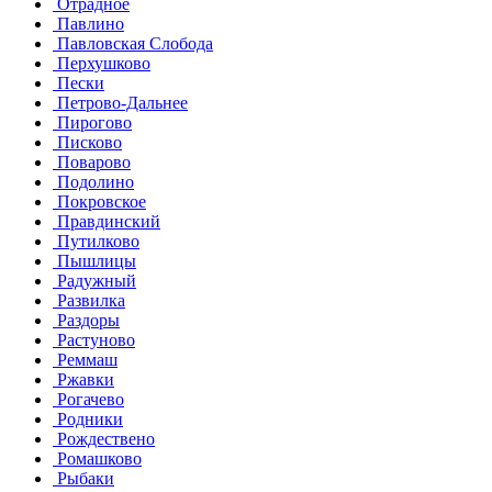
Отрадное
Павлино
Павловская Слобода
Перхушково
Пески
Петрово-Дальнее
Пирогово
Писково
Поварово
Подолино
Покровское
Правдинский
Путилково
Пышлицы
Радужный
Развилка
Раздоры
Растуново
Реммаш
Ржавки
Рогачево
Родники
Рождествено
Ромашково
Рыбаки