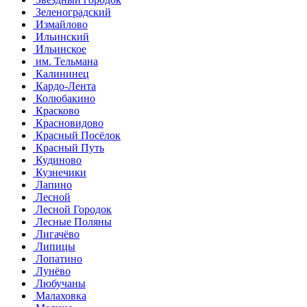
Зеленоградский
Измайлово
Ильинский
Ильинское
им. Тельмана
Калининец
Кардо-Лента
Колюбакино
Красково
Красновидово
Красный Посёлок
Красный Путь
Кудиново
Кузнечики
Лапино
Лесной
Лесной Городок
Лесные Поляны
Лигачёво
Липицы
Лопатино
Лунёво
Любучаны
Малаховка