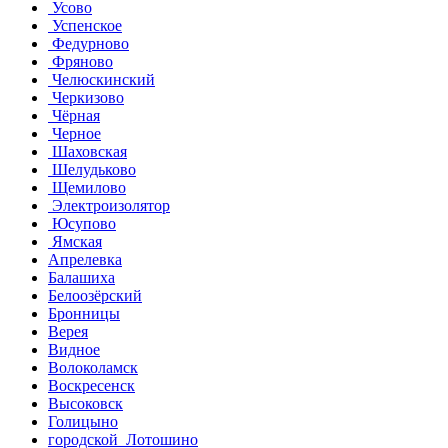
Усово
Успенское
Федурново
Фряново
Челюскинский
Черкизово
Чёрная
Черное
Шаховская
Шелудьково
Щемилово
Электроизолятор
Юсупово
Ямская
Апрелевка
Балашиха
Белоозёрский
Бронницы
Верея
Видное
Волоколамск
Воскресенск
Высоковск
Голицыно
городской Лотошино