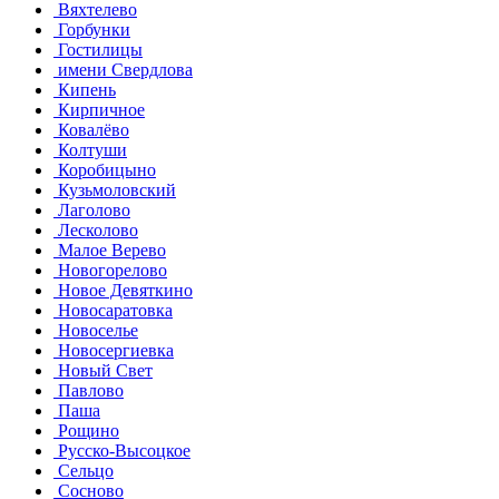
Вяхтелево
Горбунки
Гостилицы
имени Свердлова
Кипень
Кирпичное
Ковалёво
Колтуши
Коробицыно
Кузьмоловский
Лаголово
Лесколово
Малое Верево
Новогорелово
Новое Девяткино
Новосаратовка
Новоселье
Новосергиевка
Новый Свет
Павлово
Паша
Рощино
Русско-Высоцкое
Сельцо
Сосново