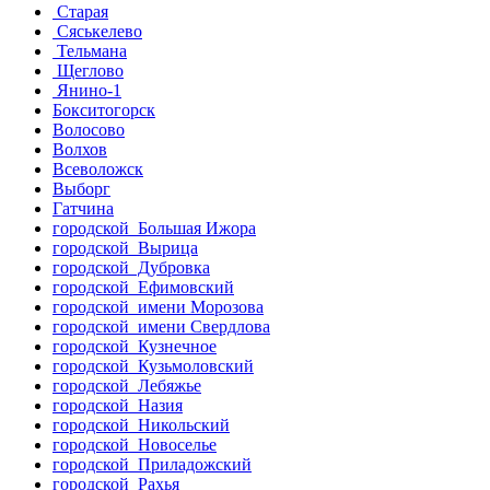
Старая
Сяськелево
Тельмана
Щеглово
Янино-1
Бокситогорск
Волосово
Волхов
Всеволожск
Выборг
Гатчина
городской Большая Ижора
городской Вырица
городской Дубровка
городской Ефимовский
городской имени Морозова
городской имени Свердлова
городской Кузнечное
городской Кузьмоловский
городской Лебяжье
городской Назия
городской Никольский
городской Новоселье
городской Приладожский
городской Рахья