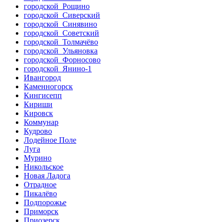
городской Рощино
городской Сиверский
городской Синявино
городской Советский
городской Толмачёво
городской Ульяновка
городской Форносово
городской Янино-1
Ивангород
Каменногорск
Кингисепп
Кириши
Кировск
Коммунар
Кудрово
Лодейное Поле
Луга
Мурино
Никольское
Новая Ладога
Отрадное
Пикалёво
Подпорожье
Приморск
Приозерск