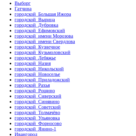
Выборг
Гатчина
городской Большая Ижора
городской Вырица
городской Дубровка
городской Ефимовский
городской имени Морозова
городской имени Свердлова
городской Кузнечное
городской Кузьмоловский
городской Лебяжье
городской Назия
городской Никольский
городской Новоселье
городской Приладожский
городской Рахья
городской Рощино
городской Сиверский
городской Синявино
городской Советский
городской Толмачёво
городской Ульяновка
городской Форносово
городской Янино-1
Ивангород