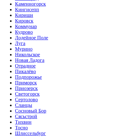
Каменногорск
Кингисепп
Кириши
Кировск
Коммунар
Кудрово
Лодейное Поле
Луга
Мурино
Никольское
Новая Ладога
Отрадное
Пикалёво
Подпорожье
Приморск
Приозерск
Светогорск
Сертолово
Сланцы
Сосновый Бор
Сясьстрой
Тихвин
Тосно
Шлиссельбург