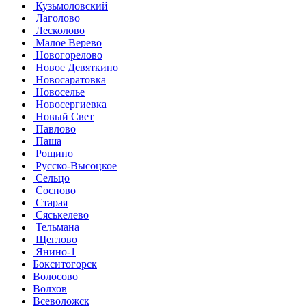
Кузьмоловский
Лаголово
Лесколово
Малое Верево
Новогорелово
Новое Девяткино
Новосаратовка
Новоселье
Новосергиевка
Новый Свет
Павлово
Паша
Рощино
Русско-Высоцкое
Сельцо
Сосново
Старая
Сяськелево
Тельмана
Щеглово
Янино-1
Бокситогорск
Волосово
Волхов
Всеволожск