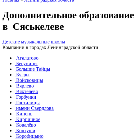
Дополнительное образование
в Сяськелеве
Детские музыкальные школы
Компании в городах Ленинградской области
Агалатово
Бегуницы
Большие Тайцы
Бугры
Войсковицы
Вярлево
Вяхтелево
Горбунки
Гостилицы
имени Свердлова
Кипень
Кирпичное
Ковалёво
Колтуши
Коробицыно