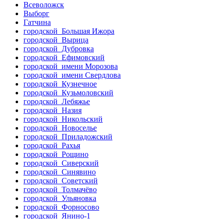
Всеволожск
Выборг
Гатчина
городской Большая Ижора
городской Вырица
городской Дубровка
городской Ефимовский
городской имени Морозова
городской имени Свердлова
городской Кузнечное
городской Кузьмоловский
городской Лебяжье
городской Назия
городской Никольский
городской Новоселье
городской Приладожский
городской Рахья
городской Рощино
городской Сиверский
городской Синявино
городской Советский
городской Толмачёво
городской Ульяновка
городской Форносово
городской Янино-1