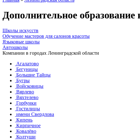
Дополнительное образование 
Школы искусств
Обучение мастеров для салонов красоты
Языковые школы
Автошколы
Компании в городах Ленинградской области
Агалатово
Бегуницы
Большие Тайцы
Бугры
Войсковицы
Вярлево
Вяхтелево
Горбунки
Гостилицы
имени Свердлова
Кипень
Кирпичное
Ковалёво
Колтуши