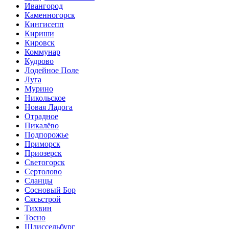
Ивангород
Каменногорск
Кингисепп
Кириши
Кировск
Коммунар
Кудрово
Лодейное Поле
Луга
Мурино
Никольское
Новая Ладога
Отрадное
Пикалёво
Подпорожье
Приморск
Приозерск
Светогорск
Сертолово
Сланцы
Сосновый Бор
Сясьстрой
Тихвин
Тосно
Шлиссельбург