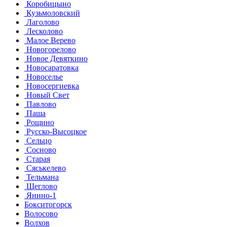
Коробицыно
Кузьмоловский
Лаголово
Лесколово
Малое Верево
Новогорелово
Новое Девяткино
Новосаратовка
Новоселье
Новосергиевка
Новый Свет
Павлово
Паша
Рощино
Русско-Высоцкое
Сельцо
Сосново
Старая
Сяськелево
Тельмана
Щеглово
Янино-1
Бокситогорск
Волосово
Волхов