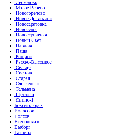
Лесколово
Малое Верево
Новогорелово
Новое Девяткино
Новосаратовка
Новоселье
Новосергиевка
Новый Свет
Павлово
Паша
Рощино
Русско-Высоцкое
Сельцо
Сосново
Старая
Сяськелево
Тельмана
Щеглово
Янино-1
Бокситогорск
Волосово
Волхов
Всеволожск
Выборг
Гатчина