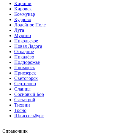
Кириши
Кировск
Коммунар
Кудрово
Лодейное Поле
Луга
Мурино
Никольское
Новая Ладога
Отрадное
Пикалёво
Подпорожье
Приморск
Приозерск
Светогорск
Сертолово
Сланцы
Сосновый Бор
Сясьстрой
Тихвин
Тосно
Шлиссельбург
Справочник