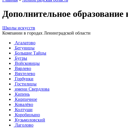
Дополнительное образование 
Школы искусств
Компании в городах Ленинградской области
Агалатово
Бегуницы
Большие Тайцы
Бугры
Войсковицы
Вярлево
Вяхтелево
Горбунки
Гостилицы
имени Свердлова
Кипень
Кирпичное
Ковалёво
Колтуши
Коробицыно
Кузьмоловский
Лаголово