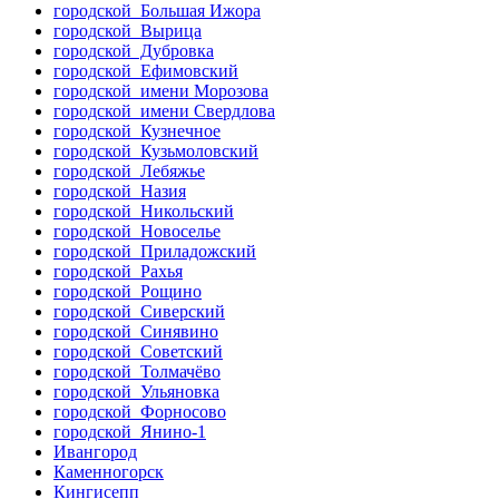
городской Большая Ижора
городской Вырица
городской Дубровка
городской Ефимовский
городской имени Морозова
городской имени Свердлова
городской Кузнечное
городской Кузьмоловский
городской Лебяжье
городской Назия
городской Никольский
городской Новоселье
городской Приладожский
городской Рахья
городской Рощино
городской Сиверский
городской Синявино
городской Советский
городской Толмачёво
городской Ульяновка
городской Форносово
городской Янино-1
Ивангород
Каменногорск
Кингисепп