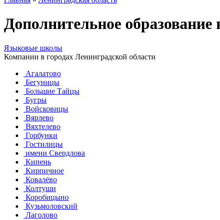
Дополнительное образование 
Языковые школы
Компании в городах Ленинградской области
Агалатово
Бегуницы
Большие Тайцы
Бугры
Войсковицы
Вярлево
Вяхтелево
Горбунки
Гостилицы
имени Свердлова
Кипень
Кирпичное
Ковалёво
Колтуши
Коробицыно
Кузьмоловский
Лаголово