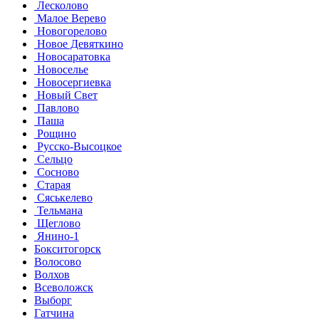
Лесколово
Малое Верево
Новогорелово
Новое Девяткино
Новосаратовка
Новоселье
Новосергиевка
Новый Свет
Павлово
Паша
Рощино
Русско-Высоцкое
Сельцо
Сосново
Старая
Сяськелево
Тельмана
Щеглово
Янино-1
Бокситогорск
Волосово
Волхов
Всеволожск
Выборг
Гатчина