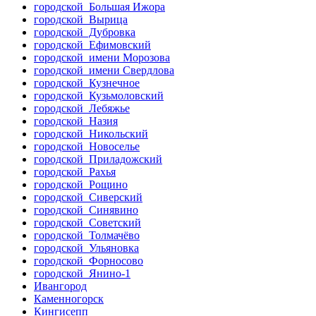
городской Большая Ижора
городской Вырица
городской Дубровка
городской Ефимовский
городской имени Морозова
городской имени Свердлова
городской Кузнечное
городской Кузьмоловский
городской Лебяжье
городской Назия
городской Никольский
городской Новоселье
городской Приладожский
городской Рахья
городской Рощино
городской Сиверский
городской Синявино
городской Советский
городской Толмачёво
городской Ульяновка
городской Форносово
городской Янино-1
Ивангород
Каменногорск
Кингисепп