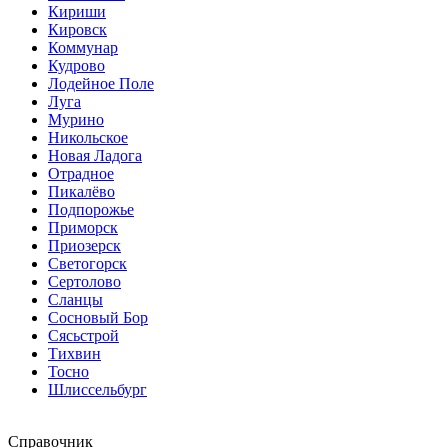
Кириши
Кировск
Коммунар
Кудрово
Лодейное Поле
Луга
Мурино
Никольское
Новая Ладога
Отрадное
Пикалёво
Подпорожье
Приморск
Приозерск
Светогорск
Сертолово
Сланцы
Сосновый Бор
Сясьстрой
Тихвин
Тосно
Шлиссельбург
Справочник