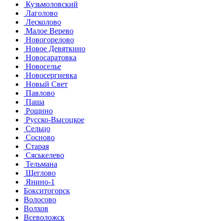
Кузьмоловский
Лаголово
Лесколово
Малое Верево
Новогорелово
Новое Девяткино
Новосаратовка
Новоселье
Новосергиевка
Новый Свет
Павлово
Паша
Рощино
Русско-Высоцкое
Сельцо
Сосново
Старая
Сяськелево
Тельмана
Щеглово
Янино-1
Бокситогорск
Волосово
Волхов
Всеволожск