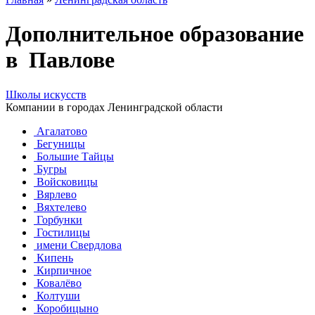
Дополнительное образование
в Павлове
Школы искусств
Компании в городах Ленинградской области
Агалатово
Бегуницы
Большие Тайцы
Бугры
Войсковицы
Вярлево
Вяхтелево
Горбунки
Гостилицы
имени Свердлова
Кипень
Кирпичное
Ковалёво
Колтуши
Коробицыно