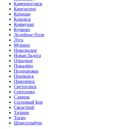
Каменногорск
Кингисепп
Кириши
Кировск
Коммунар
Кудрово
Лодейное Поле
Луга
Мурино
Никольское
Новая Ладога
Отрадное
Пикалёво
Подпорожье
Приморск
Приозерск
Светогорск
Сертолово
Сланцы
Сосновый Бор
Сясьстрой
Тихвин
Тосно
Шлиссельбург