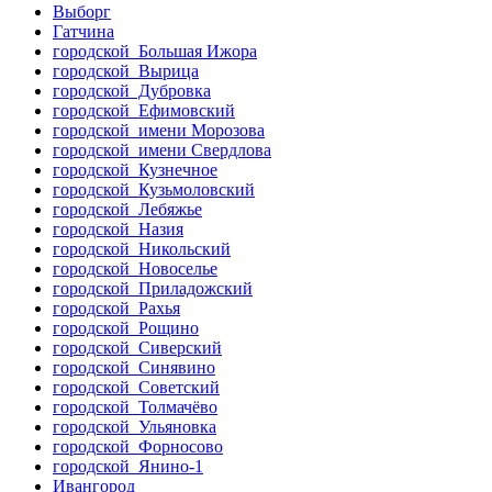
Выборг
Гатчина
городской Большая Ижора
городской Вырица
городской Дубровка
городской Ефимовский
городской имени Морозова
городской имени Свердлова
городской Кузнечное
городской Кузьмоловский
городской Лебяжье
городской Назия
городской Никольский
городской Новоселье
городской Приладожский
городской Рахья
городской Рощино
городской Сиверский
городской Синявино
городской Советский
городской Толмачёво
городской Ульяновка
городской Форносово
городской Янино-1
Ивангород