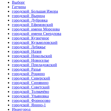
Выборг
Гатчина
городской Большая Ижора
городской Вырица
городской Дубровка
городской Ефимовский
городской имени Морозова
городской имени Свердлова
городской Кузнечное
городской Кузьмоловский
городской Лебяжье
городской Назия
городской Никольский
городской Новоселье
городской Приладожский
городской Рахья
городской Рощино
городской Сиверский
городской Синявино
городской Советский
городской Толмачёво
городской Ульяновка
городской Форносово
городской Янино-1
Ивангород