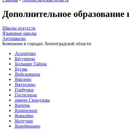
Дополнительное образование 
Школы искусств
Языковые школы
Автошколы
Компании в городах Ленинградской области
Агалатово
Бегуницы
Большие Тайцы
Бугры
Войсковицы
Вярлево
Вяхтелево
Горбунки
Гостилицы
имени Свердлова
Кипень
Кирпичное
Ковалёво
Колтуши
Коробицыно