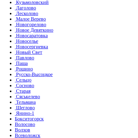
Кузьмоловский
Лаголово
Лесколово
Малое Верево
Новогорелово
Новое Девяткино
Новосаратовка
Новоселье
Новосергиевка
Новый Свет
Павлово
Паша
Рощино
Русско-Высоцкое
Сельцо
Сосново
Старая
Сяськелево
Тельмана
Щеглово
Янино-1
Бокситогорск
Волосово
Волхов
Всеволожск