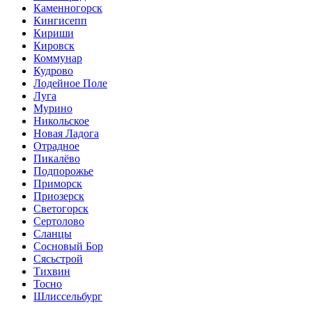
Каменногорск
Кингисепп
Кириши
Кировск
Коммунар
Кудрово
Лодейное Поле
Луга
Мурино
Никольское
Новая Ладога
Отрадное
Пикалёво
Подпорожье
Приморск
Приозерск
Светогорск
Сертолово
Сланцы
Сосновый Бор
Сясьстрой
Тихвин
Тосно
Шлиссельбург