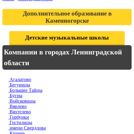
Дополнительное образование в
Каменногорске
Детские музыкальные школы
Компании в городах Ленинградской
области
Агалатово
Бегуницы
Большие Тайцы
Бугры
Войсковицы
Вярлево
Вяхтелево
Горбунки
Гостилицы
имени Свердлова
Кипень