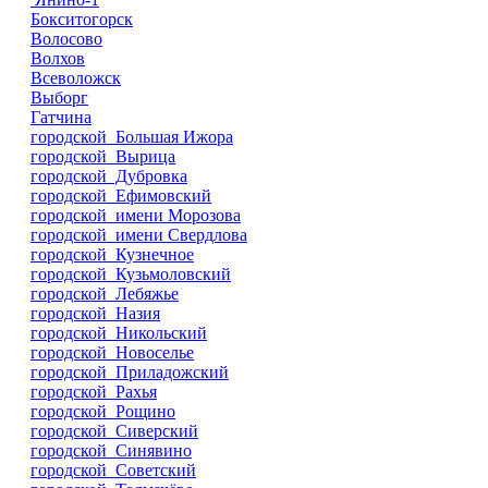
Бокситогорск
Волосово
Волхов
Всеволожск
Выборг
Гатчина
городской Большая Ижора
городской Вырица
городской Дубровка
городской Ефимовский
городской имени Морозова
городской имени Свердлова
городской Кузнечное
городской Кузьмоловский
городской Лебяжье
городской Назия
городской Никольский
городской Новоселье
городской Приладожский
городской Рахья
городской Рощино
городской Сиверский
городской Синявино
городской Советский