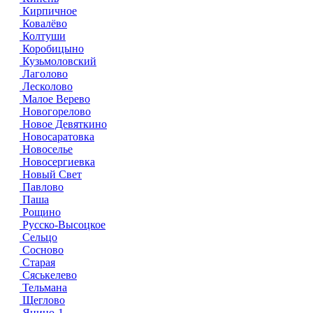
Кирпичное
Ковалёво
Колтуши
Коробицыно
Кузьмоловский
Лаголово
Лесколово
Малое Верево
Новогорелово
Новое Девяткино
Новосаратовка
Новоселье
Новосергиевка
Новый Свет
Павлово
Паша
Рощино
Русско-Высоцкое
Сельцо
Сосново
Старая
Сяськелево
Тельмана
Щеглово
Янино-1