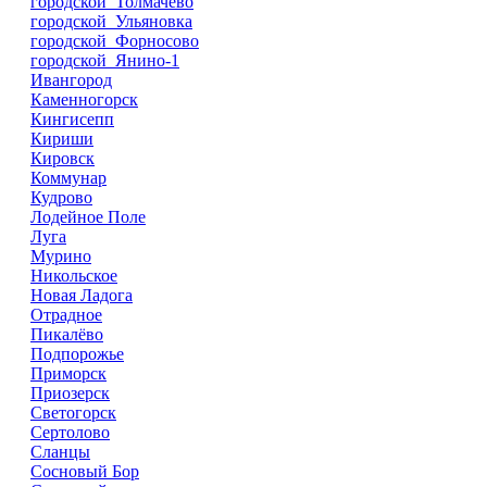
городской Толмачёво
городской Ульяновка
городской Форносово
городской Янино-1
Ивангород
Каменногорск
Кингисепп
Кириши
Кировск
Коммунар
Кудрово
Лодейное Поле
Луга
Мурино
Никольское
Новая Ладога
Отрадное
Пикалёво
Подпорожье
Приморск
Приозерск
Светогорск
Сертолово
Сланцы
Сосновый Бор