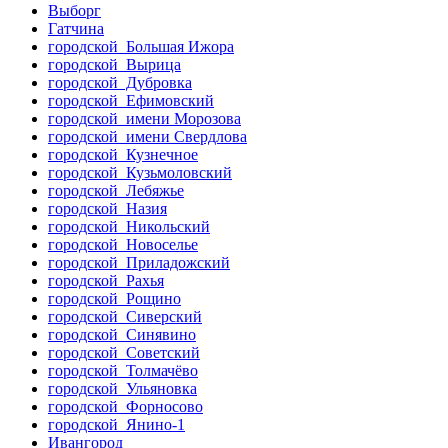
Выборг
Гатчина
городской Большая Ижора
городской Вырица
городской Дубровка
городской Ефимовский
городской имени Морозова
городской имени Свердлова
городской Кузнечное
городской Кузьмоловский
городской Лебяжье
городской Назия
городской Никольский
городской Новоселье
городской Приладожский
городской Рахья
городской Рощино
городской Сиверский
городской Синявино
городской Советский
городской Толмачёво
городской Ульяновка
городской Форносово
городской Янино-1
Ивангород