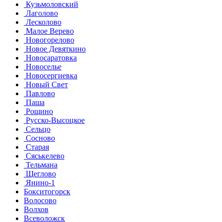
Кузьмоловский
Лаголово
Лесколово
Малое Верево
Новогорелово
Новое Девяткино
Новосаратовка
Новоселье
Новосергиевка
Новый Свет
Павлово
Паша
Рощино
Русско-Высоцкое
Сельцо
Сосново
Старая
Сяськелево
Тельмана
Щеглово
Янино-1
Бокситогорск
Волосово
Волхов
Всеволожск