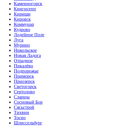
Каменногорск
Кингисепп
Кириши
Кировск
Коммунар
Кудрово
Лодейное Поле
Луга
Мурино
Никольское
Новая Ладога
Отрадное
Пикалёво
Подпорожье
Приморск
Приозерск
Светогорск
Сертолово
Сланцы
Сосновый Бор
Сясьстрой
Тихвин
Тосно
Шлиссельбург