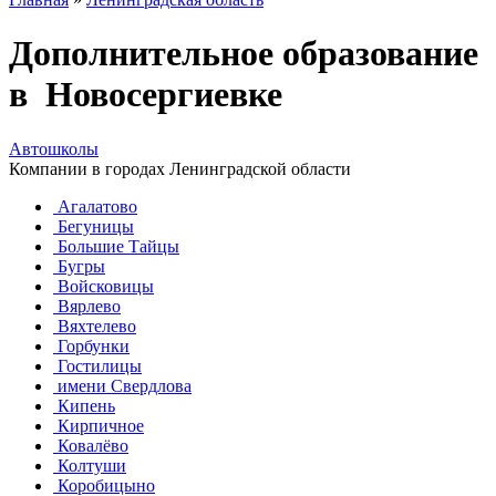
Дополнительное образование
в Новосергиевке
Автошколы
Компании в городах Ленинградской области
Агалатово
Бегуницы
Большие Тайцы
Бугры
Войсковицы
Вярлево
Вяхтелево
Горбунки
Гостилицы
имени Свердлова
Кипень
Кирпичное
Ковалёво
Колтуши
Коробицыно