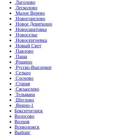
Лаголово
Лесколово
Малое Верево
Новогорелово
Новое Девяткино
Новосаратовка
Новоселье
Новосергиевка
Новый Свет
Павлово
Паша
Рощино
Русско-Высоцкое
Сельцо
Сосново
Старая
Сяськелево
Тельмана
Щеглово
Янино-1
Бокситогорск
Волосово
Волхов
Всеволожск
Выборг