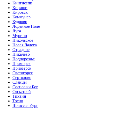
Кингисепп
Кириши
Кировск
Коммунар
Кудрово
Лодейное Поле
Луга
Мурино
Никольское
Новая Ладога
Отрадное
Пикалёво
Подпорожье
Приморск
Приозерск
Светогорск
Сертолово
Сланцы
Сосновый Бор
Сясьстрой
Тихвин
Тосно
Шлиссельбург