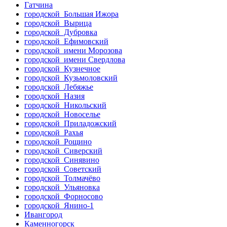
Гатчина
городской Большая Ижора
городской Вырица
городской Дубровка
городской Ефимовский
городской имени Морозова
городской имени Свердлова
городской Кузнечное
городской Кузьмоловский
городской Лебяжье
городской Назия
городской Никольский
городской Новоселье
городской Приладожский
городской Рахья
городской Рощино
городской Сиверский
городской Синявино
городской Советский
городской Толмачёво
городской Ульяновка
городской Форносово
городской Янино-1
Ивангород
Каменногорск