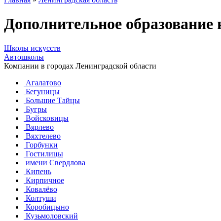
Дополнительное образование 
Школы искусств
Автошколы
Компании в городах Ленинградской области
Агалатово
Бегуницы
Большие Тайцы
Бугры
Войсковицы
Вярлево
Вяхтелево
Горбунки
Гостилицы
имени Свердлова
Кипень
Кирпичное
Ковалёво
Колтуши
Коробицыно
Кузьмоловский