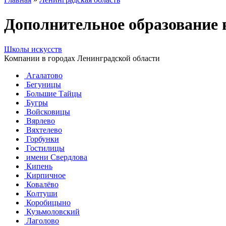
Дополнительное образование 
Школы искусств
Компании в городах Ленинградской области
Агалатово
Бегуницы
Большие Тайцы
Бугры
Войсковицы
Вярлево
Вяхтелево
Горбунки
Гостилицы
имени Свердлова
Кипень
Кирпичное
Ковалёво
Колтуши
Коробицыно
Кузьмоловский
Лаголово