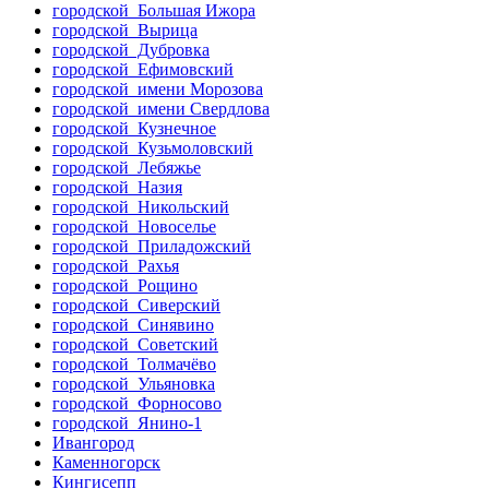
городской Большая Ижора
городской Вырица
городской Дубровка
городской Ефимовский
городской имени Морозова
городской имени Свердлова
городской Кузнечное
городской Кузьмоловский
городской Лебяжье
городской Назия
городской Никольский
городской Новоселье
городской Приладожский
городской Рахья
городской Рощино
городской Сиверский
городской Синявино
городской Советский
городской Толмачёво
городской Ульяновка
городской Форносово
городской Янино-1
Ивангород
Каменногорск
Кингисепп