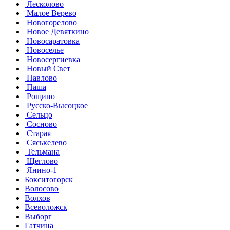
Лесколово
Малое Верево
Новогорелово
Новое Девяткино
Новосаратовка
Новоселье
Новосергиевка
Новый Свет
Павлово
Паша
Рощино
Русско-Высоцкое
Сельцо
Сосново
Старая
Сяськелево
Тельмана
Щеглово
Янино-1
Бокситогорск
Волосово
Волхов
Всеволожск
Выборг
Гатчина