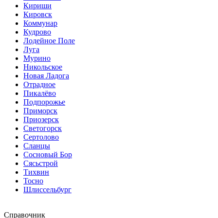
Кириши
Кировск
Коммунар
Кудрово
Лодейное Поле
Луга
Мурино
Никольское
Новая Ладога
Отрадное
Пикалёво
Подпорожье
Приморск
Приозерск
Светогорск
Сертолово
Сланцы
Сосновый Бор
Сясьстрой
Тихвин
Тосно
Шлиссельбург
Справочник