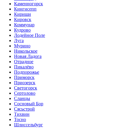
Каменногорск
Кингисепп
Кириши
Кировск
Коммунар
Кудрово
Лодейное Поле
Луга
Мурино
Никольское
Новая Ладога
Отрадное
Пикалёво
Подпорожье
Приморск
Приозерск
Светогорск
Сертолово
Сланцы
Сосновый Бор
Сясьстрой
Тихвин
Тосно
Шлиссельбург