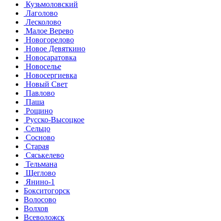
Кузьмоловский
Лаголово
Лесколово
Малое Верево
Новогорелово
Новое Девяткино
Новосаратовка
Новоселье
Новосергиевка
Новый Свет
Павлово
Паша
Рощино
Русско-Высоцкое
Сельцо
Сосново
Старая
Сяськелево
Тельмана
Щеглово
Янино-1
Бокситогорск
Волосово
Волхов
Всеволожск