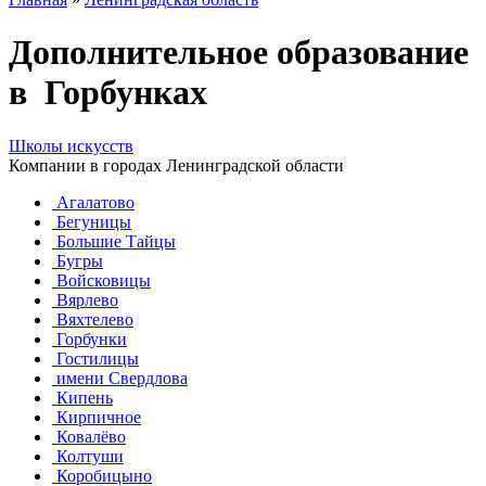
Дополнительное образование
в Горбунках
Школы искусств
Компании в городах Ленинградской области
Агалатово
Бегуницы
Большие Тайцы
Бугры
Войсковицы
Вярлево
Вяхтелево
Горбунки
Гостилицы
имени Свердлова
Кипень
Кирпичное
Ковалёво
Колтуши
Коробицыно