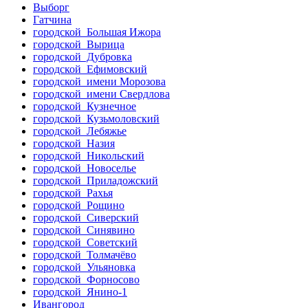
Выборг
Гатчина
городской Большая Ижора
городской Вырица
городской Дубровка
городской Ефимовский
городской имени Морозова
городской имени Свердлова
городской Кузнечное
городской Кузьмоловский
городской Лебяжье
городской Назия
городской Никольский
городской Новоселье
городской Приладожский
городской Рахья
городской Рощино
городской Сиверский
городской Синявино
городской Советский
городской Толмачёво
городской Ульяновка
городской Форносово
городской Янино-1
Ивангород