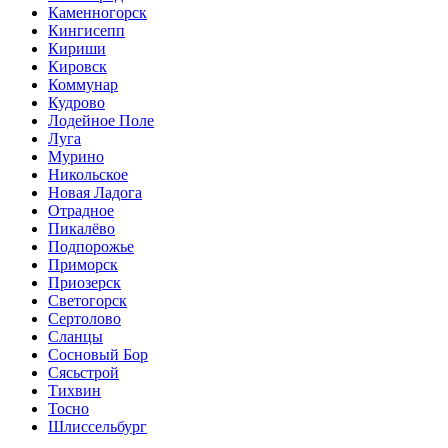
Каменногорск
Кингисепп
Кириши
Кировск
Коммунар
Кудрово
Лодейное Поле
Луга
Мурино
Никольское
Новая Ладога
Отрадное
Пикалёво
Подпорожье
Приморск
Приозерск
Светогорск
Сертолово
Сланцы
Сосновый Бор
Сясьстрой
Тихвин
Тосно
Шлиссельбург