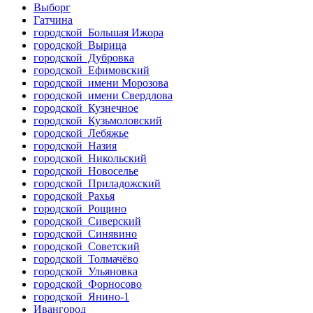
Выборг
Гатчина
городской Большая Ижора
городской Вырица
городской Дубровка
городской Ефимовский
городской имени Морозова
городской имени Свердлова
городской Кузнечное
городской Кузьмоловский
городской Лебяжье
городской Назия
городской Никольский
городской Новоселье
городской Приладожский
городской Рахья
городской Рощино
городской Сиверский
городской Синявино
городской Советский
городской Толмачёво
городской Ульяновка
городской Форносово
городской Янино-1
Ивангород