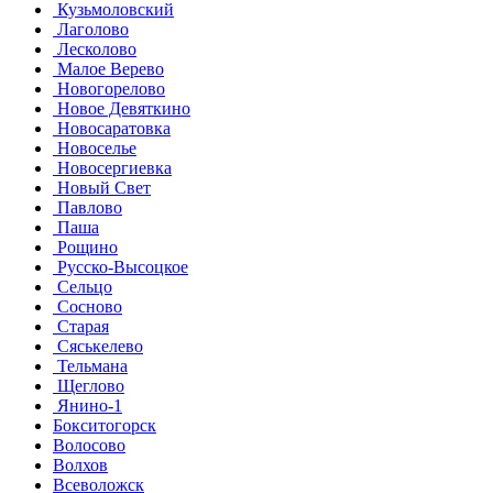
Кузьмоловский
Лаголово
Лесколово
Малое Верево
Новогорелово
Новое Девяткино
Новосаратовка
Новоселье
Новосергиевка
Новый Свет
Павлово
Паша
Рощино
Русско-Высоцкое
Сельцо
Сосново
Старая
Сяськелево
Тельмана
Щеглово
Янино-1
Бокситогорск
Волосово
Волхов
Всеволожск