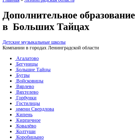
Дополнительное образование
в Больших Тайцах
Детские музыкальные школы
Компании в городах Ленинградской области
Агалатово
Бегуницы
Большие Тайцы
Бугры
Войсковицы
Вярлево
Вяхтелево
Горбунки
Гостилицы
имени Свердлова
Кипень
Кирпичное
Ковалёво
Колтуши
Коробицыно