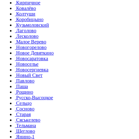
Кирпичное
Ковалёво
Колтуши
Коробицыно
Кузьмоловский
Лаголово
Лесколово
Малое Верево
Новогорелово
Новое Девяткино
Новосаратовка
Новоселье
Новосергиевка
Новый Свет
Павлово
Паша
Рощино
Русско-Высоцкое
Сельцо
Сосново
Старая
Сяськелево
Тельмана
Щеглово
Янино-1