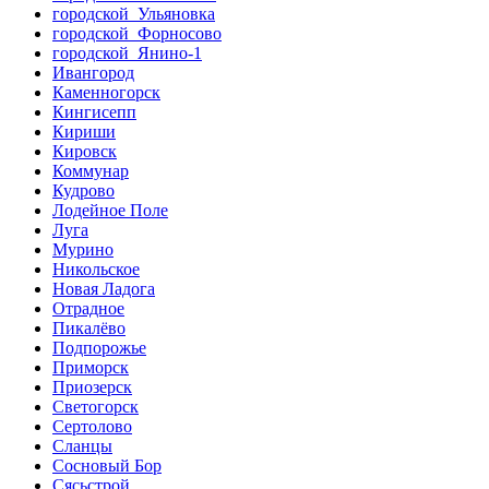
городской Ульяновка
городской Форносово
городской Янино-1
Ивангород
Каменногорск
Кингисепп
Кириши
Кировск
Коммунар
Кудрово
Лодейное Поле
Луга
Мурино
Никольское
Новая Ладога
Отрадное
Пикалёво
Подпорожье
Приморск
Приозерск
Светогорск
Сертолово
Сланцы
Сосновый Бор
Сясьстрой