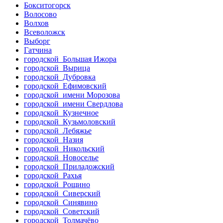
Бокситогорск
Волосово
Волхов
Всеволожск
Выборг
Гатчина
городской Большая Ижора
городской Вырица
городской Дубровка
городской Ефимовский
городской имени Морозова
городской имени Свердлова
городской Кузнечное
городской Кузьмоловский
городской Лебяжье
городской Назия
городской Никольский
городской Новоселье
городской Приладожский
городской Рахья
городской Рощино
городской Сиверский
городской Синявино
городской Советский
городской Толмачёво