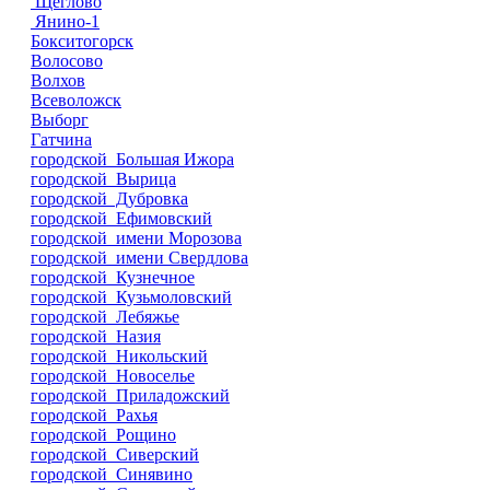
Щеглово
Янино-1
Бокситогорск
Волосово
Волхов
Всеволожск
Выборг
Гатчина
городской Большая Ижора
городской Вырица
городской Дубровка
городской Ефимовский
городской имени Морозова
городской имени Свердлова
городской Кузнечное
городской Кузьмоловский
городской Лебяжье
городской Назия
городской Никольский
городской Новоселье
городской Приладожский
городской Рахья
городской Рощино
городской Сиверский
городской Синявино