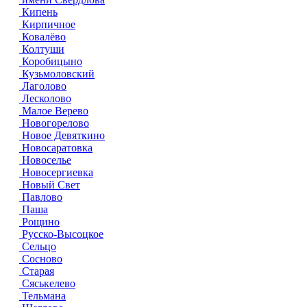
Кипень
Кирпичное
Ковалёво
Колтуши
Коробицыно
Кузьмоловский
Лаголово
Лесколово
Малое Верево
Новогорелово
Новое Девяткино
Новосаратовка
Новоселье
Новосергиевка
Новый Свет
Павлово
Паша
Рощино
Русско-Высоцкое
Сельцо
Сосново
Старая
Сяськелево
Тельмана