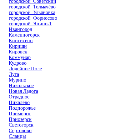
городской Советский
городской Толмачёво
городской Ульяновка
городской Форносово
городской Янино-1
Ивангород
Каменногорск
Кингисепп
Кириши
Кировск
Коммунар
Кудрово
Лодейное Поле
Луга
Мурино
Никольское
Новая Ладога
Отрадное
Пикалёво
Подпорожье
Приморск
Приозерск
Светогорск
Сертолово
Сланцы