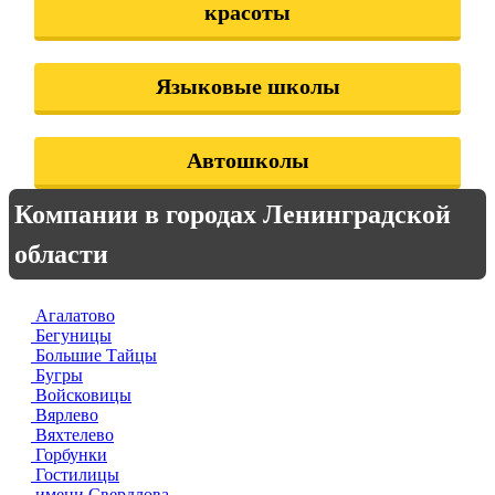
красоты
Языковые школы
Автошколы
Компании в городах Ленинградской
области
Агалатово
Бегуницы
Большие Тайцы
Бугры
Войсковицы
Вярлево
Вяхтелево
Горбунки
Гостилицы
имени Свердлова