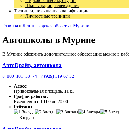
Цирковые школы, студии
Школы радио, телевидения
Тренинги, повышение квалификации
Личностные тренинги
Главная
»
Ленинградская область
»
Мурино
Автошколы в Мурине
В Мурине оформить дополнительное образование можно в рабо
АвтоDрайв, автошкола
8‒800‒101‒33‒74
+7 (929) 119-67-32
Адрес:
Привокзальная площадь, 1а к1
График работы:
Ежедневно с 10:00 до 20:00
Рейтинг:
Загрузка...
АвтоDрайв, автошкола