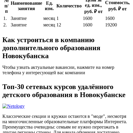
№
Стоимость,
Наименование
Ед.
ед. изм.,
п/
Количество
занятия
изм.
руб. ₽ от
п
руб. ₽ от
1.
Занятие
месяц
1
1600
1600
2.
Занятие
месяц
12
1600
19200
Как устроиться в компанию
дополнительного образования
Новокубанска
Чтобы узнать актуальные вакансии, нажмите на номер
телефона у интересующей вас компании
Топ-30 сетевых курсов удалённого
детского образования в Новокубанске
Классические секции и кружки остаются в "моде", несмотря
на многочисленные образовательные платформы Интернета.
Преимущества очевидны: семьям не нужно переезжать в
другие регионы страны. Для начала обучения достаточно