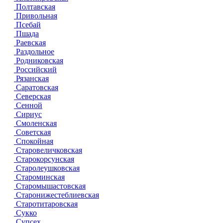
Полтавская
Привольная
Псебай
Пшада
Раевская
Раздольное
Родниковская
Российский
Рязанская
Саратовская
Северская
Сенной
Сириус
Смоленская
Советская
Спокойная
Старовеличковская
Старокорсунская
Старолеушковская
Староминская
Старомышастовская
Старонижестеблиевская
Старотитаровская
Сукко
Супсех