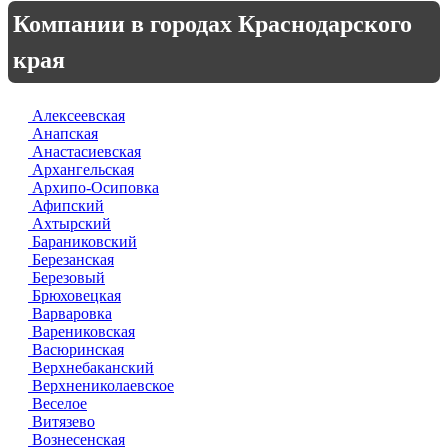
Компании в городах Краснодарского
края
Алексеевская
Анапская
Анастасиевская
Архангельская
Архипо-Осиповка
Афипский
Ахтырский
Бараниковский
Березанская
Березовый
Брюховецкая
Варваровка
Варениковская
Васюринская
Верхнебаканский
Верхнениколаевское
Веселое
Витязево
Вознесенская