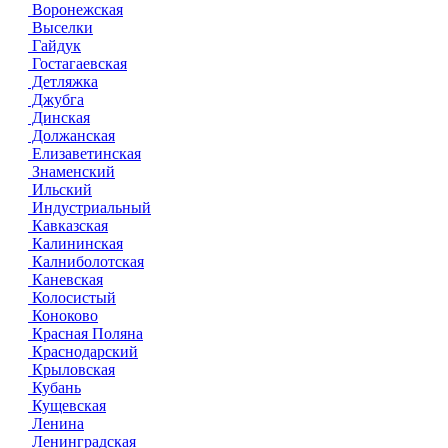
Воронежская
Выселки
Гайдук
Гостагаевская
Детляжка
Джубга
Динская
Должанская
Елизаветинская
Знаменский
Ильский
Индустриальный
Кавказская
Калининская
Калниболотская
Каневская
Колосистый
Коноково
Красная Поляна
Краснодарский
Крыловская
Кубань
Кущевская
Ленина
Ленинградская