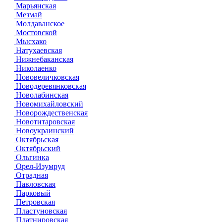
Марьянская
Мезмай
Молдаванское
Мостовской
Мысхако
Натухаевская
Нижнебаканская
Николаенко
Нововеличковская
Новодеревянковская
Новолабинская
Новомихайловский
Новорождественская
Новотитаровская
Новоукраинский
Октябрьская
Октябрьский
Ольгинка
Орел-Изумруд
Отрадная
Павловская
Парковый
Петровская
Пластуновская
Платнировская