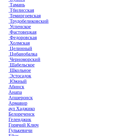
Тамань
Тбилисская
Темиргоевская
Трудобеликовский
Успенское
Фастовецкая
Федоровская
Холмская
Целинный
Цибанобалка
Черноморский
Шабельское
Школьное
Эстосадок
Южный
Абинск
Анапа
Апшеронск
Армавир
аул Хаджико
Белореченск
Геленджик
Горячий Ключ
Гулькевичи
Ейск