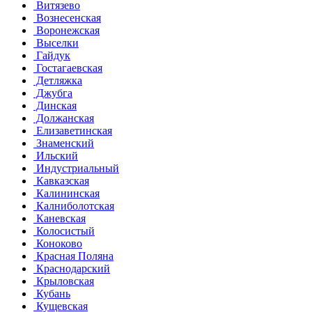
Витязево
Вознесенская
Воронежская
Выселки
Гайдук
Гостагаевская
Детляжка
Джубга
Динская
Должанская
Елизаветинская
Знаменский
Ильский
Индустриальный
Кавказская
Калининская
Калниболотская
Каневская
Колосистый
Коноково
Красная Поляна
Краснодарский
Крыловская
Кубань
Кущевская