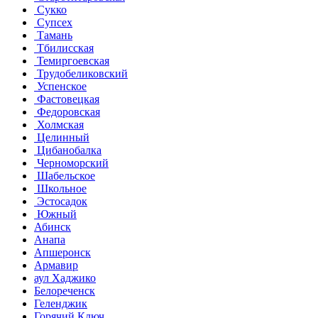
Сукко
Супсех
Тамань
Тбилисская
Темиргоевская
Трудобеликовский
Успенское
Фастовецкая
Федоровская
Холмская
Целинный
Цибанобалка
Черноморский
Шабельское
Школьное
Эстосадок
Южный
Абинск
Анапа
Апшеронск
Армавир
аул Хаджико
Белореченск
Геленджик
Горячий Ключ