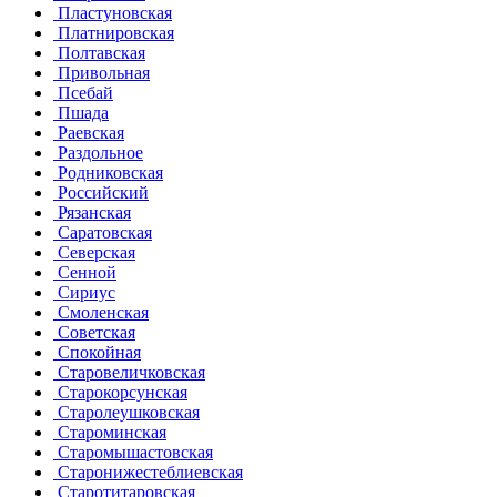
Пластуновская
Платнировская
Полтавская
Привольная
Псебай
Пшада
Раевская
Раздольное
Родниковская
Российский
Рязанская
Саратовская
Северская
Сенной
Сириус
Смоленская
Советская
Спокойная
Старовеличковская
Старокорсунская
Старолеушковская
Староминская
Старомышастовская
Старонижестеблиевская
Старотитаровская