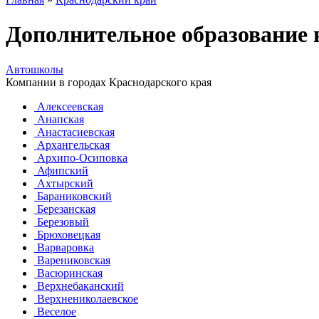
Дополнительное образование
Автошколы
Компании в городах Краснодарского края
Алексеевская
Анапская
Анастасиевская
Архангельская
Архипо-Осиповка
Афипский
Ахтырский
Бараниковский
Березанская
Березовый
Брюховецкая
Варваровка
Варениковская
Васюринская
Верхнебаканский
Верхнениколаевское
Веселое