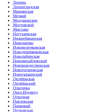
Ленина
Ленинградская
Марьянская
Мезмай
Молдаванское
Мостовской
Мысхако
Натухаевская
Нижнебаканская
Николаенко
Нововеличковская
Новодеревянковская
Новолабинская
Новомихайловский
Новорождественская
Новотитаровская
Новоукраинский
Октябрьская
Октябрьский
Ольгинка
Орел-Изумруд
Отрадная
Павловская
Парковый
Петровская