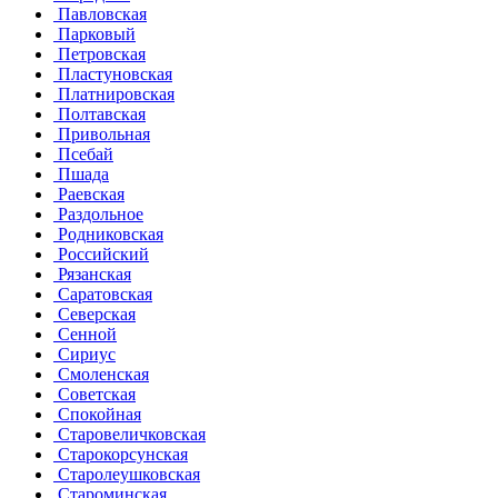
Павловская
Парковый
Петровская
Пластуновская
Платнировская
Полтавская
Привольная
Псебай
Пшада
Раевская
Раздольное
Родниковская
Российский
Рязанская
Саратовская
Северская
Сенной
Сириус
Смоленская
Советская
Спокойная
Старовеличковская
Старокорсунская
Старолеушковская
Староминская