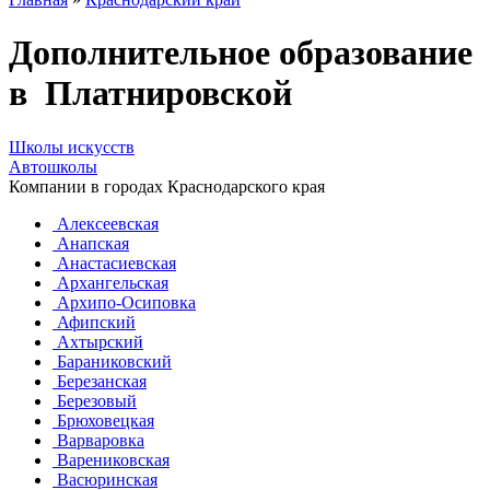
Дополнительное образование
в Платнировской
Школы искусств
Автошколы
Компании в городах Краснодарского края
Алексеевская
Анапская
Анастасиевская
Архангельская
Архипо-Осиповка
Афипский
Ахтырский
Бараниковский
Березанская
Березовый
Брюховецкая
Варваровка
Варениковская
Васюринская