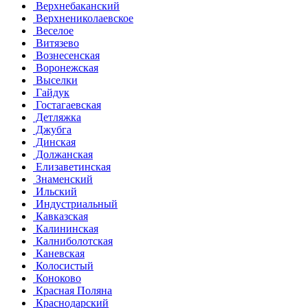
Верхнебаканский
Верхнениколаевское
Веселое
Витязево
Вознесенская
Воронежская
Выселки
Гайдук
Гостагаевская
Детляжка
Джубга
Динская
Должанская
Елизаветинская
Знаменский
Ильский
Индустриальный
Кавказская
Калининская
Калниболотская
Каневская
Колосистый
Коноково
Красная Поляна
Краснодарский