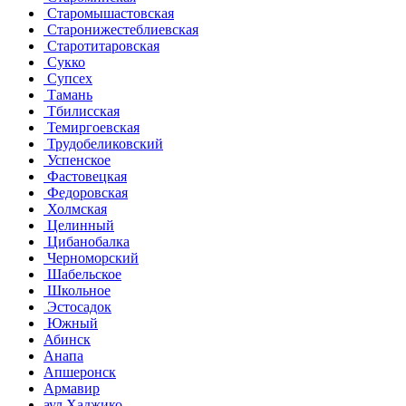
Старомышастовская
Старонижестеблиевская
Старотитаровская
Сукко
Супсех
Тамань
Тбилисская
Темиргоевская
Трудобеликовский
Успенское
Фастовецкая
Федоровская
Холмская
Целинный
Цибанобалка
Черноморский
Шабельское
Школьное
Эстосадок
Южный
Абинск
Анапа
Апшеронск
Армавир
аул Хаджико