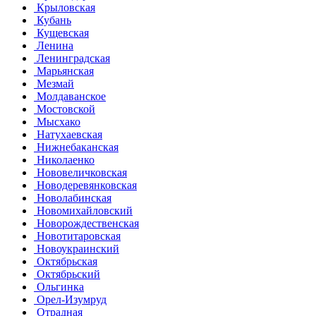
Крыловская
Кубань
Кущевская
Ленина
Ленинградская
Марьянская
Мезмай
Молдаванское
Мостовской
Мысхако
Натухаевская
Нижнебаканская
Николаенко
Нововеличковская
Новодеревянковская
Новолабинская
Новомихайловский
Новорождественская
Новотитаровская
Новоукраинский
Октябрьская
Октябрьский
Ольгинка
Орел-Изумруд
Отрадная