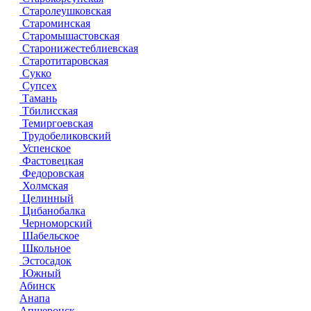
Старолеушковская
Староминская
Старомышастовская
Старонижестеблиевская
Старотитаровская
Сукко
Супсех
Тамань
Тбилисская
Темиргоевская
Трудобеликовский
Успенское
Фастовецкая
Федоровская
Холмская
Целинный
Цибанобалка
Черноморский
Шабельское
Школьное
Эстосадок
Южный
Абинск
Анапа
Апшеронск