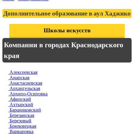
Дополнительное образование в аул Хаджико
Школы искусств
Компании в городах Краснодарского
края
Алексеевская
Анапская
Анастасиевская
Архангельская
Архипо-Осиповка
Афипский
Ахтырский
Бараниковский
Березанская
Березовый
Брюховецкая
Варваровка