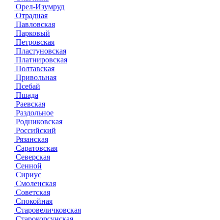
Орел-Изумруд
Отрадная
Павловская
Парковый
Петровская
Пластуновская
Платнировская
Полтавская
Привольная
Псебай
Пшада
Раевская
Раздольное
Родниковская
Российский
Рязанская
Саратовская
Северская
Сенной
Сириус
Смоленская
Советская
Спокойная
Старовеличковская
Старокорсунская