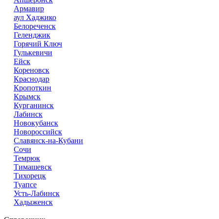
Армавир
аул Хаджико
Белореченск
Геленджик
Горячий Ключ
Гулькевичи
Ейск
Кореновск
Краснодар
Кропоткин
Крымск
Курганинск
Лабинск
Новокубанск
Новороссийск
Славянск-на-Кубани
Сочи
Темрюк
Тимашевск
Тихорецк
Туапсе
Усть-Лабинск
Хадыженск