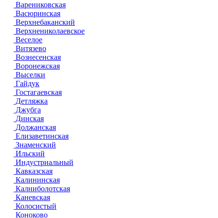
Варениковская
Васюринская
Верхнебаканский
Верхнениколаевское
Веселое
Витязево
Вознесенская
Воронежская
Выселки
Гайдук
Гостагаевская
Детляжка
Джубга
Динская
Должанская
Елизаветинская
Знаменский
Ильский
Индустриальный
Кавказская
Калининская
Калниболотская
Каневская
Колосистый
Коноково