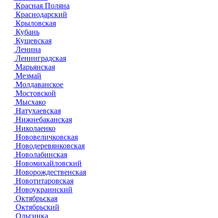
Красная Поляна
Краснодарский
Крыловская
Кубань
Кущевская
Ленина
Ленинградская
Марьянская
Мезмай
Молдаванское
Мостовской
Мысхако
Натухаевская
Нижнебаканская
Николаенко
Нововеличковская
Новодеревянковская
Новолабинская
Новомихайловский
Новорождественская
Новотитаровская
Новоукраинский
Октябрьская
Октябрьский
Ольгинка