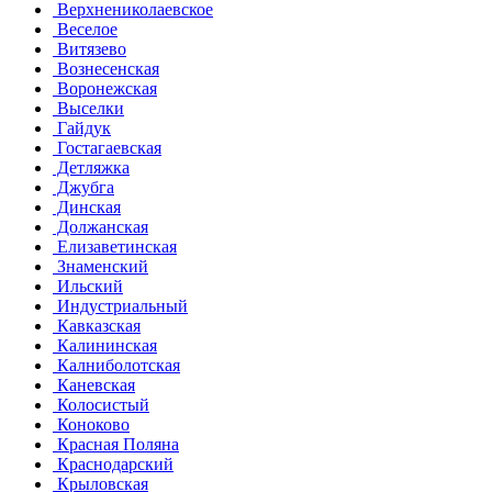
Верхнениколаевское
Веселое
Витязево
Вознесенская
Воронежская
Выселки
Гайдук
Гостагаевская
Детляжка
Джубга
Динская
Должанская
Елизаветинская
Знаменский
Ильский
Индустриальный
Кавказская
Калининская
Калниболотская
Каневская
Колосистый
Коноково
Красная Поляна
Краснодарский
Крыловская