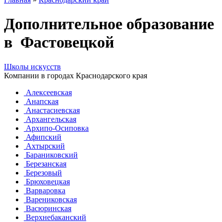
Дополнительное образование
в Фастовецкой
Школы искусств
Компании в городах Краснодарского края
Алексеевская
Анапская
Анастасиевская
Архангельская
Архипо-Осиповка
Афипский
Ахтырский
Бараниковский
Березанская
Березовый
Брюховецкая
Варваровка
Варениковская
Васюринская
Верхнебаканский