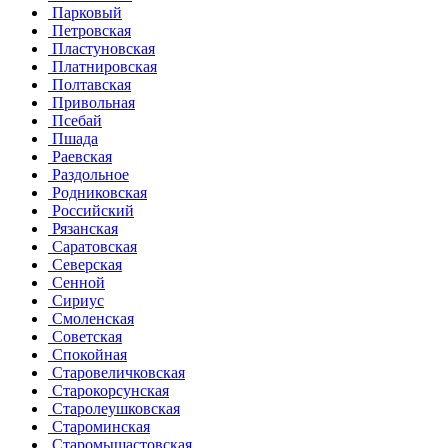
Парковый
Петровская
Пластуновская
Платнировская
Полтавская
Привольная
Псебай
Пшада
Раевская
Раздольное
Родниковская
Российский
Рязанская
Саратовская
Северская
Сенной
Сириус
Смоленская
Советская
Спокойная
Старовеличковская
Старокорсунская
Старолеушковская
Староминская
Старомышастовская