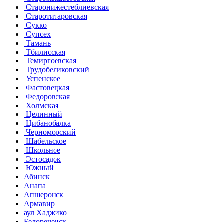
Старонижестеблиевская
Старотитаровская
Сукко
Супсех
Тамань
Тбилисская
Темиргоевская
Трудобеликовский
Успенское
Фастовецкая
Федоровская
Холмская
Целинный
Цибанобалка
Черноморский
Шабельское
Школьное
Эстосадок
Южный
Абинск
Анапа
Апшеронск
Армавир
аул Хаджико
Белореченск