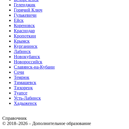
Геленджик
Горячий Ключ
Гулькевичи
Ейск
Кореновск
Краснодар
Кропоткин
Крымск
Курганинск
Лабинск
Новокубанск
Новороссийск
Славянск-на-Кубани
Сочи
Темрюк
Тимашевск
Тихорецк
Туапсе
Усть-Лабинск
Хадыженск
Справочник
© 2018–2026 – Дополнительное образование