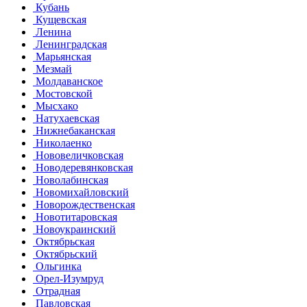
Кубань
Кущевская
Ленина
Ленинградская
Марьянская
Мезмай
Молдаванское
Мостовской
Мысхако
Натухаевская
Нижнебаканская
Николаенко
Нововеличковская
Новодеревянковская
Новолабинская
Новомихайловский
Новорождественская
Новотитаровская
Новоукраинский
Октябрьская
Октябрьский
Ольгинка
Орел-Изумруд
Отрадная
Павловская