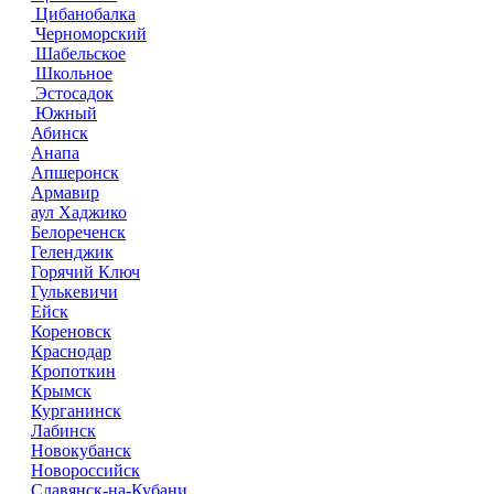
Цибанобалка
Черноморский
Шабельское
Школьное
Эстосадок
Южный
Абинск
Анапа
Апшеронск
Армавир
аул Хаджико
Белореченск
Геленджик
Горячий Ключ
Гулькевичи
Ейск
Кореновск
Краснодар
Кропоткин
Крымск
Курганинск
Лабинск
Новокубанск
Новороссийск
Славянск-на-Кубани