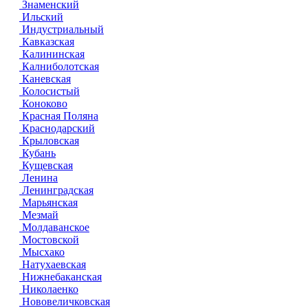
Знаменский
Ильский
Индустриальный
Кавказская
Калининская
Калниболотская
Каневская
Колосистый
Коноково
Красная Поляна
Краснодарский
Крыловская
Кубань
Кущевская
Ленина
Ленинградская
Марьянская
Мезмай
Молдаванское
Мостовской
Мысхако
Натухаевская
Нижнебаканская
Николаенко
Нововеличковская