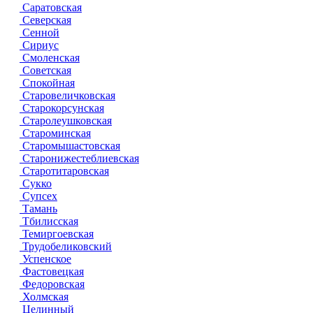
Саратовская
Северская
Сенной
Сириус
Смоленская
Советская
Спокойная
Старовеличковская
Старокорсунская
Старолеушковская
Староминская
Старомышастовская
Старонижестеблиевская
Старотитаровская
Сукко
Супсех
Тамань
Тбилисская
Темиргоевская
Трудобеликовский
Успенское
Фастовецкая
Федоровская
Холмская
Целинный