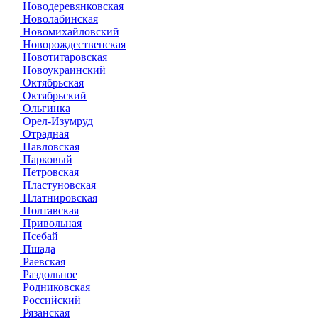
Новодеревянковская
Новолабинская
Новомихайловский
Новорождественская
Новотитаровская
Новоукраинский
Октябрьская
Октябрьский
Ольгинка
Орел-Изумруд
Отрадная
Павловская
Парковый
Петровская
Пластуновская
Платнировская
Полтавская
Привольная
Псебай
Пшада
Раевская
Раздольное
Родниковская
Российский
Рязанская