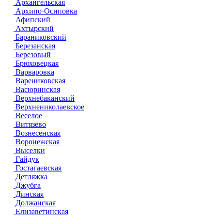
Архангельская
Архипо-Осиповка
Афипский
Ахтырский
Бараниковский
Березанская
Березовый
Брюховецкая
Варваровка
Варениковская
Васюринская
Верхнебаканский
Верхнениколаевское
Веселое
Витязево
Вознесенская
Воронежская
Выселки
Гайдук
Гостагаевская
Детляжка
Джубга
Динская
Должанская
Елизаветинская