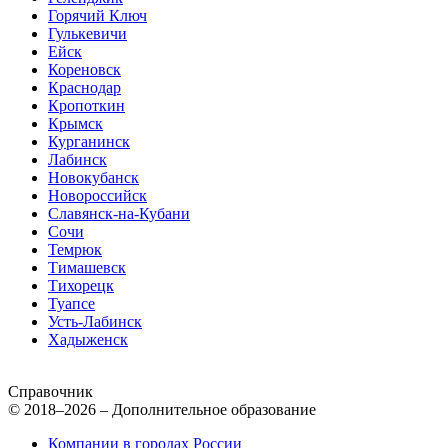
Горячий Ключ
Гулькевичи
Ейск
Кореновск
Краснодар
Кропоткин
Крымск
Курганинск
Лабинск
Новокубанск
Новороссийск
Славянск-на-Кубани
Сочи
Темрюк
Тимашевск
Тихорецк
Туапсе
Усть-Лабинск
Хадыженск
Справочник
© 2018–2026 – Дополнительное образование
Компании в городах России