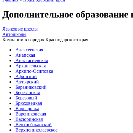
Дополнительное образование
Языковые школы
Автошколы
Компании в городах Краснодарского края
Алексеевская
Анапская
Анастасиевская
Архангельская
Архипо-Осиповка
Афипский
Ахтырский
Бараниковский
Березанская
Березовый
Брюховецкая
Варваровка
Варениковская
Васюринская
Верхнебаканский
Верхнениколаевское