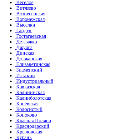
Веселое
Витязево
Вознесенская
Воронежская
Выселки
Гайдук
Гостагаевская
Детляжка
Джубга
Динская
Должанская
Елизаветинская
Знаменский
Ильский
Индустриальный
Кавказская
Калининская
Калниболотская
Каневская
Колосистый
Коноково
Красная Поляна
Краснодарский
Крыловская
Кубань