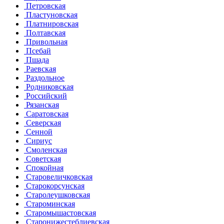
Петровская
Пластуновская
Платнировская
Полтавская
Привольная
Псебай
Пшада
Раевская
Раздольное
Родниковская
Российский
Рязанская
Саратовская
Северская
Сенной
Сириус
Смоленская
Советская
Спокойная
Старовеличковская
Старокорсунская
Старолеушковская
Староминская
Старомышастовская
Старонижестеблиевская