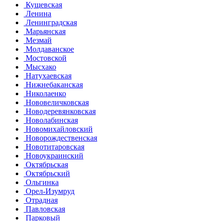
Кущевская
Ленина
Ленинградская
Марьянская
Мезмай
Молдаванское
Мостовской
Мысхако
Натухаевская
Нижнебаканская
Николаенко
Нововеличковская
Новодеревянковская
Новолабинская
Новомихайловский
Новорождественская
Новотитаровская
Новоукраинский
Октябрьская
Октябрьский
Ольгинка
Орел-Изумруд
Отрадная
Павловская
Парковый