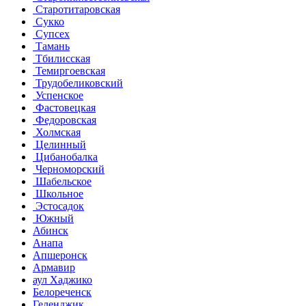
Старотитаровская
Сукко
Супсех
Тамань
Тбилисская
Темиргоевская
Трудобеликовский
Успенское
Фастовецкая
Федоровская
Холмская
Целинный
Цибанобалка
Черноморский
Шабельское
Школьное
Эстосадок
Южный
Абинск
Анапа
Апшеронск
Армавир
аул Хаджико
Белореченск
Геленджик