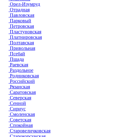
Орел-Изумруд
Отрадная
Павловская
Парковый
Петровская
Пластуновская
Платнировская
Полтавская
Привольная
Псебай
Пшада
Раевская
Раздольное
Родниковская
Российский
Рязанская
Саратовская
Северская
Сенной
Сириус
Смоленская
Советская
Спокойная
Старовеличковская
Старокорсунская