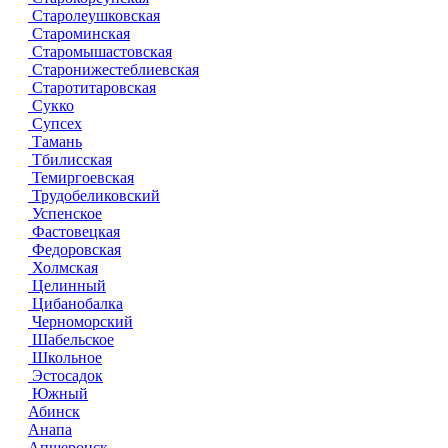
Старолеушковская
Староминская
Старомышастовская
Старонижестеблиевская
Старотитаровская
Сукко
Супсех
Тамань
Тбилисская
Темиргоевская
Трудобеликовский
Успенское
Фастовецкая
Федоровская
Холмская
Целинный
Цибанобалка
Черноморский
Шабельское
Школьное
Эстосадок
Южный
Абинск
Анапа
Апшеронск