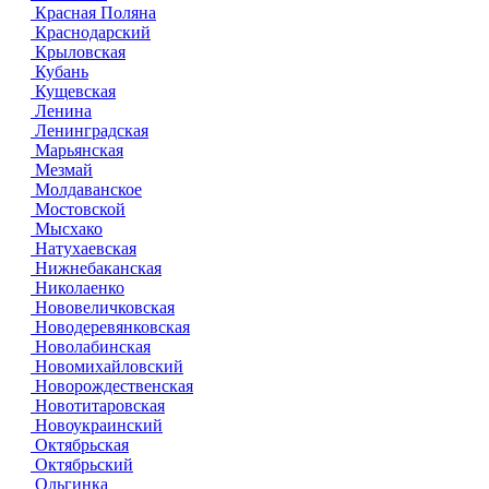
Красная Поляна
Краснодарский
Крыловская
Кубань
Кущевская
Ленина
Ленинградская
Марьянская
Мезмай
Молдаванское
Мостовской
Мысхако
Натухаевская
Нижнебаканская
Николаенко
Нововеличковская
Новодеревянковская
Новолабинская
Новомихайловский
Новорождественская
Новотитаровская
Новоукраинский
Октябрьская
Октябрьский
Ольгинка