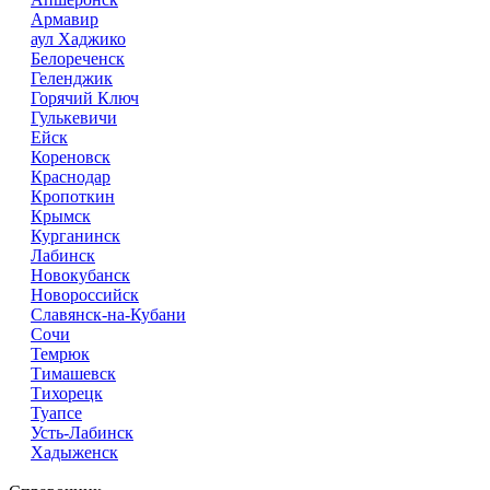
Армавир
аул Хаджико
Белореченск
Геленджик
Горячий Ключ
Гулькевичи
Ейск
Кореновск
Краснодар
Кропоткин
Крымск
Курганинск
Лабинск
Новокубанск
Новороссийск
Славянск-на-Кубани
Сочи
Темрюк
Тимашевск
Тихорецк
Туапсе
Усть-Лабинск
Хадыженск