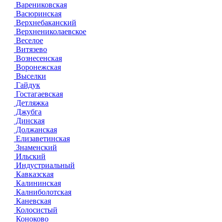
Варениковская
Васюринская
Верхнебаканский
Верхнениколаевское
Веселое
Витязево
Вознесенская
Воронежская
Выселки
Гайдук
Гостагаевская
Детляжка
Джубга
Динская
Должанская
Елизаветинская
Знаменский
Ильский
Индустриальный
Кавказская
Калининская
Калниболотская
Каневская
Колосистый
Коноково