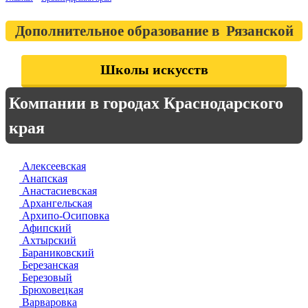
Дополнительное образование в Рязанской
Школы искусств
Компании в городах Краснодарского
края
Алексеевская
Анапская
Анастасиевская
Архангельская
Архипо-Осиповка
Афипский
Ахтырский
Бараниковский
Березанская
Березовый
Брюховецкая
Варваровка