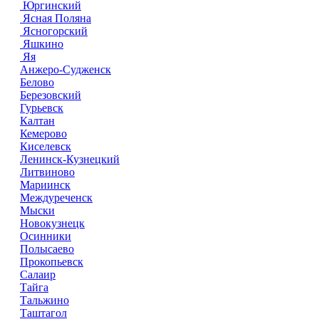
Юргинский
Ясная Поляна
Ясногорский
Яшкино
Яя
Анжеро-Судженск
Белово
Березовский
Гурьевск
Калтан
Кемерово
Киселевск
Ленинск-Кузнецкий
Литвиново
Мариинск
Междуреченск
Мыски
Новокузнецк
Осинники
Полысаево
Прокопьевск
Салаир
Тайга
Тальжино
Таштагол