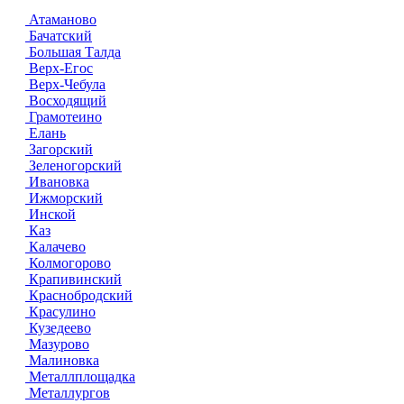
Атаманово
Бачатский
Большая Талда
Верх-Егос
Верх-Чебула
Восходящий
Грамотеино
Елань
Загорский
Зеленогорский
Ивановка
Ижморский
Инской
Каз
Калачево
Колмогорово
Крапивинский
Краснобродский
Красулино
Кузедеево
Мазурово
Малиновка
Металлплощадка
Металлургов