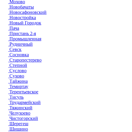
Мохово
Новобачаты
Новосафоновский
Новостройка
Новый Городок
Пача
Пристань 2-я
Промышленная
Рудничный
Севск
Сосновка
Старопестерево
Степной
Суслово
Сухово
Тайжина
Темиртау
Терентьевское
Тисуль
Трудармейский
Тяжинский
Челухоево
Чистогорский
Шерегеш
Шишино