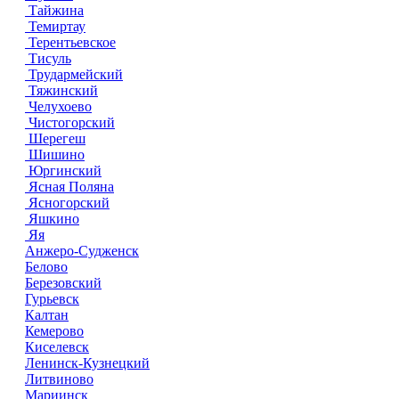
Тайжина
Темиртау
Терентьевское
Тисуль
Трудармейский
Тяжинский
Челухоево
Чистогорский
Шерегеш
Шишино
Юргинский
Ясная Поляна
Ясногорский
Яшкино
Яя
Анжеро-Судженск
Белово
Березовский
Гурьевск
Калтан
Кемерово
Киселевск
Ленинск-Кузнецкий
Литвиново
Мариинск