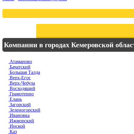
Компании в городах Кемеровской облас
Атаманово
Бачатский
Большая Талда
Верх-Егос
Верх-Чебула
Восходящий
Грамотеино
Елань
Загорский
Зеленогорский
Ивановка
Ижморский
Инской
Каз