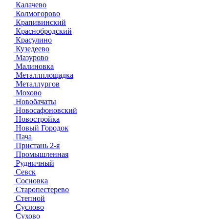
Калачево
Колмогорово
Крапивинский
Краснобродский
Красулино
Кузедеево
Мазурово
Малиновка
Металлплощадка
Металлургов
Мохово
Новобачаты
Новосафоновский
Новостройка
Новый Городок
Пача
Пристань 2-я
Промышленная
Рудничный
Севск
Сосновка
Старопестерево
Степной
Суслово
Сухово