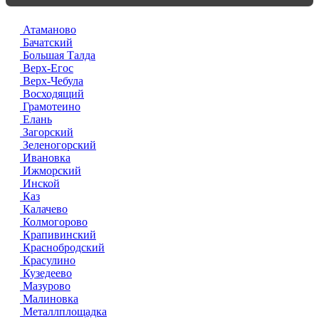
Атаманово
Бачатский
Большая Талда
Верх-Егос
Верх-Чебула
Восходящий
Грамотеино
Елань
Загорский
Зеленогорский
Ивановка
Ижморский
Инской
Каз
Калачево
Колмогорово
Крапивинский
Краснобродский
Красулино
Кузедеево
Мазурово
Малиновка
Металлплощадка