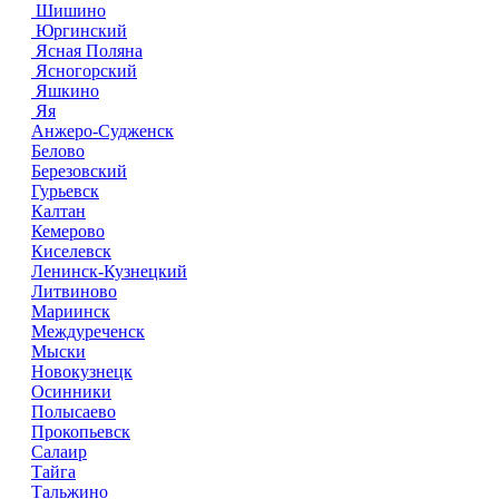
Шишино
Юргинский
Ясная Поляна
Ясногорский
Яшкино
Яя
Анжеро-Судженск
Белово
Березовский
Гурьевск
Калтан
Кемерово
Киселевск
Ленинск-Кузнецкий
Литвиново
Мариинск
Междуреченск
Мыски
Новокузнецк
Осинники
Полысаево
Прокопьевск
Салаир
Тайга
Тальжино