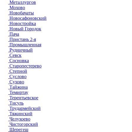
Металлургов
Мохово
Новобачаты
Новосафоновский
Новостройка
Новый Городок
Пача
Пристань 2-я
Промышленная
Рудничный
Севск
Сосновка
Старопестерево
Степной
Суслово
Сухово
Тайжина
Темиртау
Терентьевское
Тисуль
Трудармейский
Тяжинский
Челухоево
Чистогорский
Шерегеш