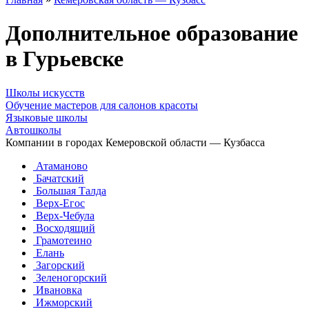
Дополнительное образование
в Гурьевске
Школы искусств
Обучение мастеров для салонов красоты
Языковые школы
Автошколы
Компании в городах Кемеровской области — Кузбасса
Атаманово
Бачатский
Большая Талда
Верх-Егос
Верх-Чебула
Восходящий
Грамотеино
Елань
Загорский
Зеленогорский
Ивановка
Ижморский