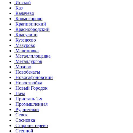
Инской
Каз
Калачево
Колмогорово
Крапивинский
Краснобродский
Красулино
Кузедеево
Мазурово
Малиновка
Металлплощадка
Металлургов
Мохово
Новобачаты
Новосафоновский
Новостройка
Новый Городок
Пача
Пристань 2-я
Промышленная
Рудничный
Севск
Сосновка
Старопестерево
Степной