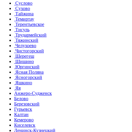
Суслово
Сухово
Тайжина
Темиртау
Терентьевское
Тисуль
Трудармейский
Тяжинский
Челухоево
Чистогорский
Шерегеш
Шишино
Юргинский
Ясная Поляна
Ясногорский
Яшкино
Яя
Анжеро-Судженск
Белово
Березовский
Гурьевск
Калтан
Кемерово
Киселевск
Ленинск-Кузнецкий