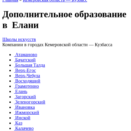
Дополнительное образование
в Елани
Школы искусств
Компании в городах Кемеровской области — Кузбасса
Атаманово
Бачатский
Большая Талда
Верх-Егос
Верх-Чебула
Восходящий
Грамотеино
Елань
Загорский
Зеленогорский
Ивановка
Ижморский
Инской
Каз
Калачево