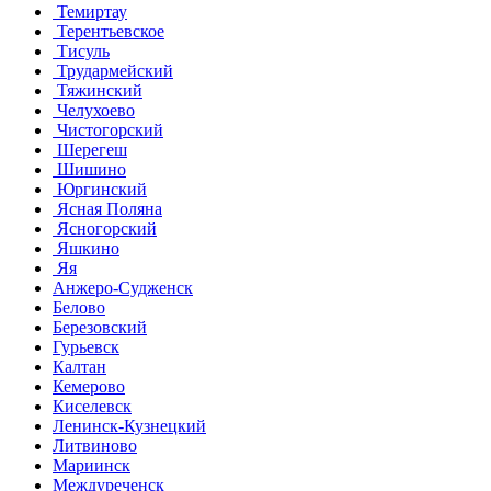
Темиртау
Терентьевское
Тисуль
Трудармейский
Тяжинский
Челухоево
Чистогорский
Шерегеш
Шишино
Юргинский
Ясная Поляна
Ясногорский
Яшкино
Яя
Анжеро-Судженск
Белово
Березовский
Гурьевск
Калтан
Кемерово
Киселевск
Ленинск-Кузнецкий
Литвиново
Мариинск
Междуреченск