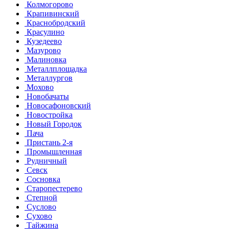
Колмогорово
Крапивинский
Краснобродский
Красулино
Кузедеево
Мазурово
Малиновка
Металлплощадка
Металлургов
Мохово
Новобачаты
Новосафоновский
Новостройка
Новый Городок
Пача
Пристань 2-я
Промышленная
Рудничный
Севск
Сосновка
Старопестерево
Степной
Суслово
Сухово
Тайжина