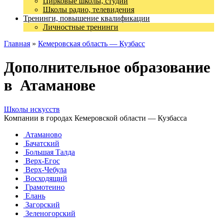
Цирковые школы, студии
Школы радио, телевидения
Тренинги, повышение квалификации
Личностные тренинги
Главная
»
Кемеровская область — Кузбасс
Дополнительное образование
в Атаманове
Школы искусств
Компании в городах Кемеровской области — Кузбасса
Атаманово
Бачатский
Большая Талда
Верх-Егос
Верх-Чебула
Восходящий
Грамотеино
Елань
Загорский
Зеленогорский