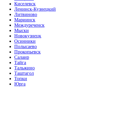
Киселевск
Ленинск-Кузнецкий
Литвиново
Мариинск
Междуреченск
Мыски
Новокузнецк
Осинники
Полысаево
Прокопьевск
Салаир
Тайга
Тальжино
Таштагол
Топки
Юрга