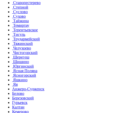
Старопестерево
Степной
Суслово
Сухово
Тайжина
Темиртау
Терентьевское
Тисуль
Трудармейский
Тяжинский
Челухоево
Чистогорский
Шерегеш
Шишино
Юргинский
Ясная Поляна
Ясногорский
Яшкино
Яя
Анжеро-Судженск
Белово
Березовский
Гурьевск
Калтан
Кемерово