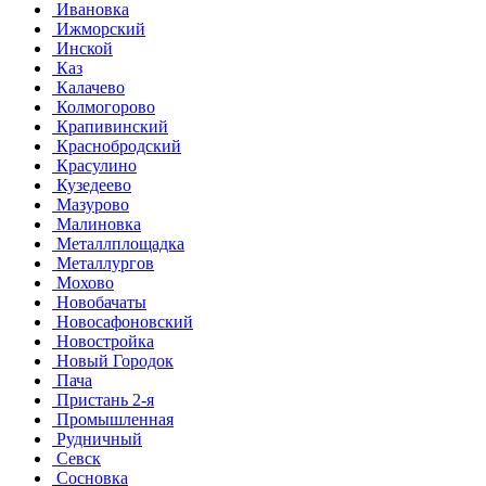
Ивановка
Ижморский
Инской
Каз
Калачево
Колмогорово
Крапивинский
Краснобродский
Красулино
Кузедеево
Мазурово
Малиновка
Металлплощадка
Металлургов
Мохово
Новобачаты
Новосафоновский
Новостройка
Новый Городок
Пача
Пристань 2-я
Промышленная
Рудничный
Севск
Сосновка