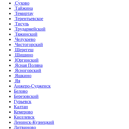
Сухово
Тайжина
Темиртау
Терентьевское
Тисуль
Трудармейский
Тяжинский
Челухоево
Чистогорский
Шерегеш
Шишино
Юргинский
Ясная Поляна
Ясногорский
Яшкино
Яя
Анжеро-Судженск
Белово
Березовский
Гурьевск
Калтан
Кемерово
Киселевск
Ленинск-Кузнецкий
Литвиново