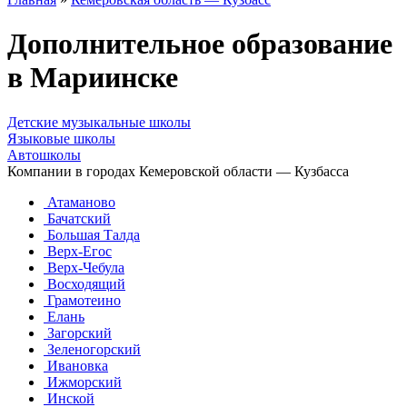
Дополнительное образование
в Мариинске
Детские музыкальные школы
Языковые школы
Автошколы
Компании в городах Кемеровской области — Кузбасса
Атаманово
Бачатский
Большая Талда
Верх-Егос
Верх-Чебула
Восходящий
Грамотеино
Елань
Загорский
Зеленогорский
Ивановка
Ижморский
Инской