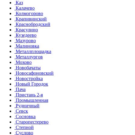
Каз
Калачево
Колмогорово
Крапивинский
Краснобродский
Красулино
Кузедеево
Мазурово
Малиновка
Металлплощадка
Металлургов
Мохово
Новобачаты
Новосафоновский
Новостройка
Новый Городок
Пача
Пристань 2-я
Промышленная
Рудничный
Севск
Сосновка
Старопестерево
Степной
Суслово