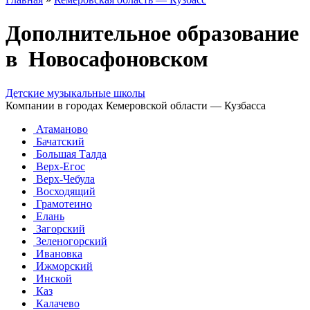
Дополнительное образование
в Новосафоновском
Детские музыкальные школы
Компании в городах Кемеровской области — Кузбасса
Атаманово
Бачатский
Большая Талда
Верх-Егос
Верх-Чебула
Восходящий
Грамотеино
Елань
Загорский
Зеленогорский
Ивановка
Ижморский
Инской
Каз
Калачево