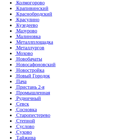
Колмогорово
Крапивинский
Краснобродский
Красулино
Кузедеево
Мазурово
Малиновка
Металлплощадка
Металлургов
Мохово
Новобачаты
Новосафоновский
Новостройка
Новый Городок
Пача
Пристань 2-я
Промышленная
Рудничный
Севск
Сосновка
Старопестерево
Степной
Суслово
Сухово
Тайжина