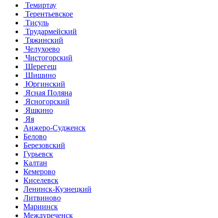
Темиртау
Терентьевское
Тисуль
Трудармейский
Тяжинский
Челухоево
Чистогорский
Шерегеш
Шишино
Юргинский
Ясная Поляна
Ясногорский
Яшкино
Яя
Анжеро-Судженск
Белово
Березовский
Гурьевск
Калтан
Кемерово
Киселевск
Ленинск-Кузнецкий
Литвиново
Мариинск
Междуреченск