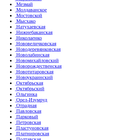
Мезмай
Молдаванское
Мостовской
Мысхако
Натухаевская
Нижнебаканская
Николаенко
Нововеличковская
Новодеревянковская
Новолабинская
Новомихайловский
Новорождественская
Новотитаровская
Новоукраинский
Октябрьская
Октябрьский
Ольгинка
Орел-Изумруд
Отрадная
Павловская
Парковый
Петровская
Пластуновская
Платнировская
Полтавская