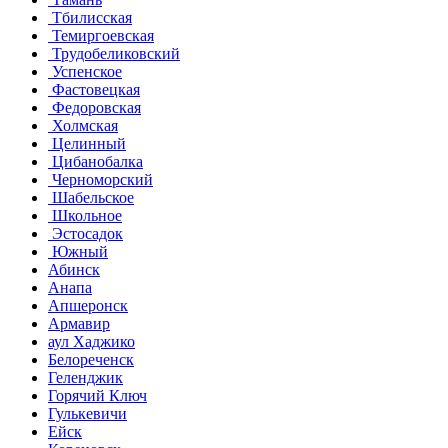
Тбилисская
Темиргоевская
Трудобеликовский
Успенское
Фастовецкая
Федоровская
Холмская
Целинный
Цибанобалка
Черноморский
Шабельское
Школьное
Эстосадок
Южный
Абинск
Анапа
Апшеронск
Армавир
аул Хаджико
Белореченск
Геленджик
Горячий Ключ
Гулькевичи
Ейск