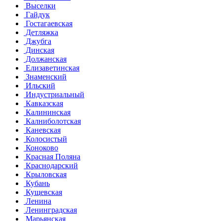
Выселки
Гайдук
Гостагаевская
Детляжка
Джубга
Динская
Должанская
Елизаветинская
Знаменский
Ильский
Индустриальный
Кавказская
Калининская
Калниболотская
Каневская
Колосистый
Коноково
Красная Поляна
Краснодарский
Крыловская
Кубань
Кущевская
Ленина
Ленинградская
Марьянская