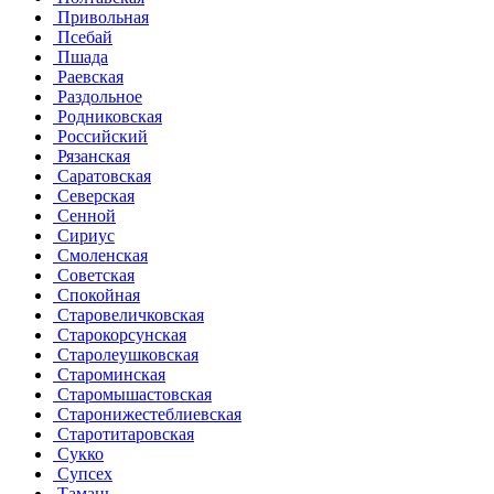
Привольная
Псебай
Пшада
Раевская
Раздольное
Родниковская
Российский
Рязанская
Саратовская
Северская
Сенной
Сириус
Смоленская
Советская
Спокойная
Старовеличковская
Старокорсунская
Старолеушковская
Староминская
Старомышастовская
Старонижестеблиевская
Старотитаровская
Сукко
Супсех
Тамань