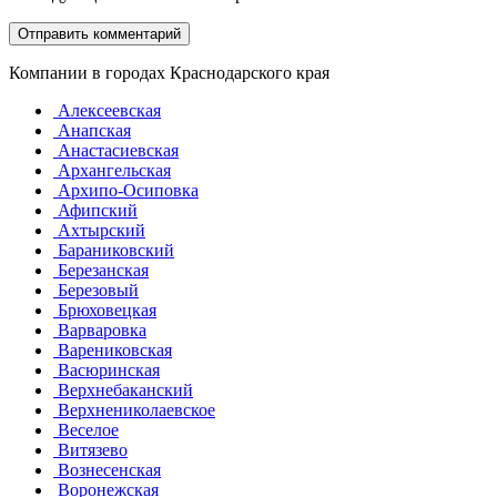
Компании в городах Краснодарского края
Алексеевская
Анапская
Анастасиевская
Архангельская
Архипо-Осиповка
Афипский
Ахтырский
Бараниковский
Березанская
Березовый
Брюховецкая
Варваровка
Варениковская
Васюринская
Верхнебаканский
Верхнениколаевское
Веселое
Витязево
Вознесенская
Воронежская