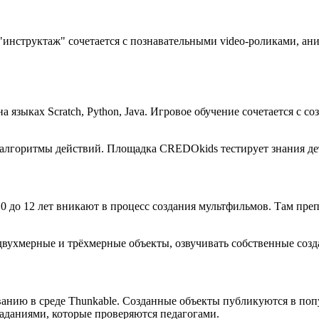
инструктаж" сочетается с познавательными video-роликами, ан
 языках Scratch, Python, Java. Игровое обучение сочетается с 
 алгоритмы действий. Площадка CREDOkids тестирует знания де
до 12 лет вникают в процесс создания мультфильмов. Там преп
ухмерные и трёхмерные объекты, озвучивать собственные создан
анию в среде Thunkable. Созданные объекты публикуются в поп
даниями, которые проверяются педагогами.