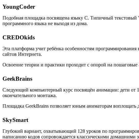
YoungCoder
Подобная площадка посвящена языку C. Типичный текстовый "
программного языка не выходя из дома.
CREDOkids
Эта платформа учит ребёнка особенностям программирования на
сайтов Интернета.
Освоение теории и практики проходит с опорой на пошаговые
GeekBrains
Следующий компьютерный курс посвящён анимации: дети от 10 
окончательного монтажа.
Площадка GeekBrains позволяет юным аниматорам воплощать дв
SkySmart
Глубокий вариант, охватывающий 128 уроков по программиров
написанию кодов сопровождается классическими домашними за