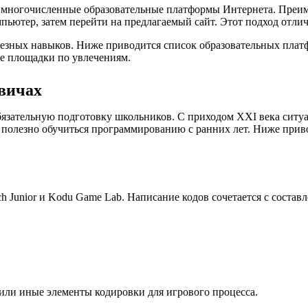
а многочисленные образовательные платформы Интернета. Преим
пьютер, затем перейти на предлагаемый сайт. Этот подход отли
лезных навыков. Ниже приводится список образовательных плат
е площадки по увлечениям.
вичах
язательную подготовку школьников. С приходом XXI века ситуа
 полезно обучиться программированию с ранних лет. Ниже при
 Junior и Kodu Game Lab. Написание кодов сочетается с состав
е или иные элементы кодировки для игрового процесса.