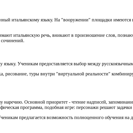
щённый итальянскому языку. На "вооружении" площадки имеются 
мают итальянскую речь, вникают в произношение слов, познают 
 сочинений.
му языку. Ученикам предоставляется выбор между русскоязычн
, рисование, туры внутри "виртуальной реальности" комбиниру
ому наречию. Основной приоритет - чтение надписей, запоминан
фическая программа, подобная игре: персонажи решают задачки
Ученикам предлагается возможность полноценного обучения на д