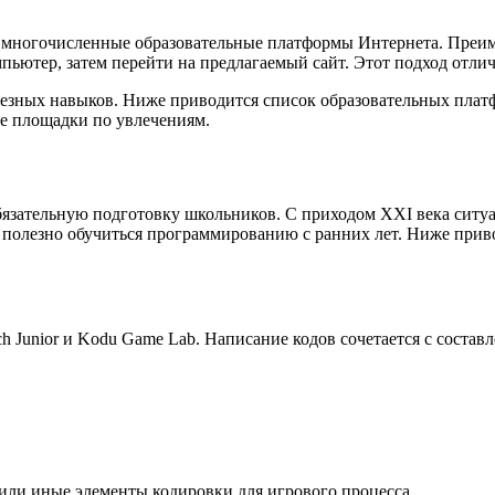
а многочисленные образовательные платформы Интернета. Преим
пьютер, затем перейти на предлагаемый сайт. Этот подход отли
лезных навыков. Ниже приводится список образовательных плат
е площадки по увлечениям.
язательную подготовку школьников. С приходом XXI века ситуа
 полезно обучиться программированию с ранних лет. Ниже при
 Junior и Kodu Game Lab. Написание кодов сочетается с состав
е или иные элементы кодировки для игрового процесса.