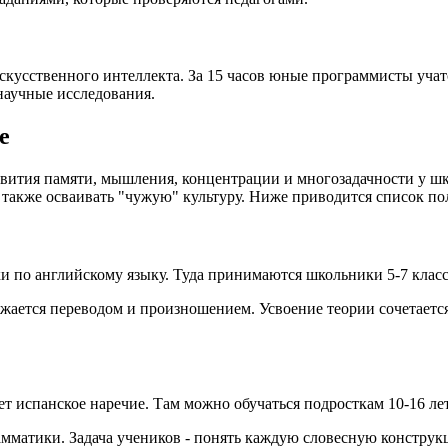
скусственного интеллекта. За 15 часов юные программисты учат
научные исследования.
е
ития памяти, мышления, концентрации и многозадачности у шко
 а также осваивать "чужую" культуру. Ниже приводится список 
и по английскому языку. Туда принимаются школьники 5-7 класс
бжается переводом и произношением. Усвоение теории сочетаетс
 испанское наречие. Там можно обучаться подросткам 10-16 лет
амматики. Задача учеников - понять каждую словесную констру