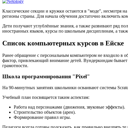
Классические секции и кружки остаются в "моде", несмотря н
регионы страны. Для начала обучения достаточно включить ком
Дети получают углублённые знания, а также развивают ряд по
иностранных языков, курсы по школьным дисциплинам, а такж
Список компьютерных курсов в Ейске
Ранее обращение с персональным компьютером не входило в об
фактор, привлекающий внимание детей. Вундеркиндам бывает
грамотности.
Школа программирования "Pixel"
На 90-минутных занятиях школьники осваивают системы Scratch
Учебный план посвящается таким аспектам:
Работа над персонажами (движения, звуковые эффекты).
Строительство объектов (арен).
Формирование правил игры.
Педагоги всегда готовы подсказать, как правильно внедрять т