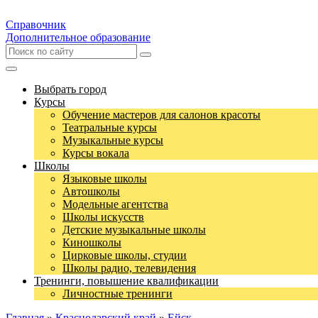
Справочник
Дополнительное образование
Выбрать город
Курсы
Обучение мастеров для салонов красоты
Театральные курсы
Музыкальные курсы
Курсы вокала
Школы
Языковые школы
Автошколы
Модельные агентства
Школы искусств
Детские музыкальные школы
Киношколы
Цирковые школы, студии
Школы радио, телевидения
Тренинги, повышение квалификации
Личностные тренинги
Главная
»
Краснодарский край
»
Ейск