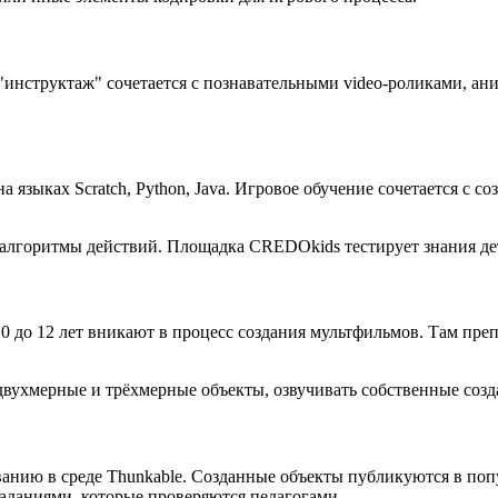
инструктаж" сочетается с познавательными video-роликами, ан
 языках Scratch, Python, Java. Игровое обучение сочетается с 
 алгоритмы действий. Площадка CREDOkids тестирует знания де
до 12 лет вникают в процесс создания мультфильмов. Там преп
ухмерные и трёхмерные объекты, озвучивать собственные создан
анию в среде Thunkable. Созданные объекты публикуются в поп
даниями, которые проверяются педагогами.