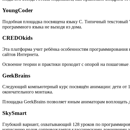
YoungCoder
Подобная площадка посвящена языку C. Типичный текстовый "
программного языка не выходя из дома.
CREDOkids
Эта платформа учит ребёнка особенностям программирования на
сайтов Интернета.
Освоение теории и практики проходит с опорой на пошаговые
GeekBrains
Следующий компьютерный курс посвящён анимации: дети от 10 
окончательного монтажа.
Площадка GeekBrains позволяет юным аниматорам воплощать дв
SkySmart
Глубокий вариант, охватывающий 128 уроков по программиров
написанию кодов сопровождается классическими домашними за